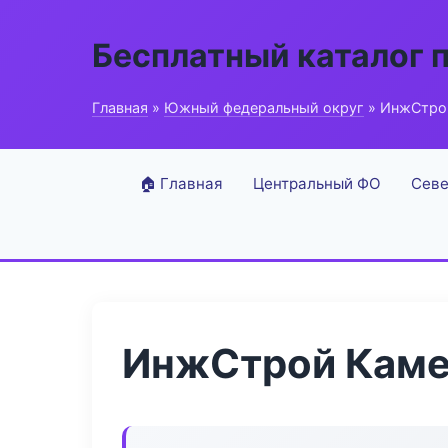
Бесплатный каталог 
Главная
»
Южный федеральный округ
» ИнжСтро
🏠 Главная
Центральный ФО
Севе
ИнжСтрой Каме