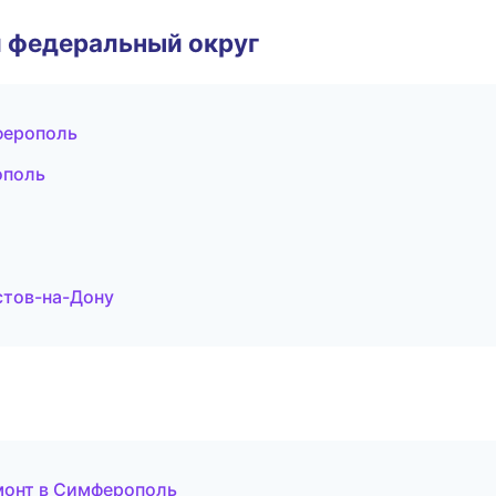
 федеральный округ
ферополь
ополь
стов-на-Дону
монт в Симферополь