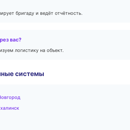
ирует бригаду и ведёт отчётность.
рез вас?
изуем логистику на объект.
чные системы
Новгород
ахалинск