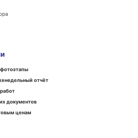
ора
ми
 фотоэтапы
женедельный отчёт
 работ
их документов
птовым ценам