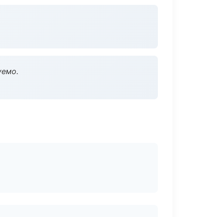
уемо.