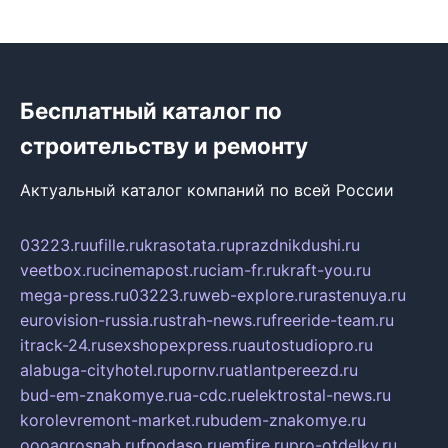
Бесплатный каталог по
строительству и ремонту
Актуальный каталог компаний по всей России
03223.ru
ufille.ru
krasotata.ru
prazdnikdushi.ru
veetbox.ru
cinemapost.ru
ciam-fr.ru
kraft-you.ru
mega-press.ru
03223.ru
web-explore.ru
rastenuya.ru
eurovision-russia.ru
strah-news.ru
freeride-team.ru
itrack-24.ru
sexshopexpress.ru
autostudiopro.ru
alabuga-cityhotel.ru
pornv.ru
atlantpereezd.ru
bud-em-znakomye.ru
a-cdc.ru
elektrostal-news.ru
korolevremont-market.ru
budem-znakomye.ru
oooagrosnab.ru
fpodaso.ru
emfire.ru
pro-otdelky.ru