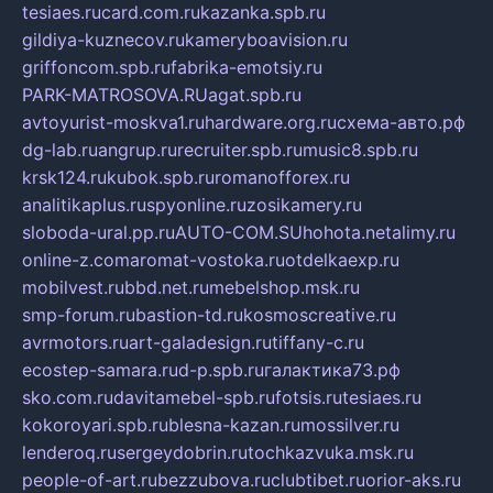
tesiaes.ru
card.com.ru
kazanka.spb.ru
gildiya-kuznecov.ru
kameryboavision.ru
griffoncom.spb.ru
fabrika-emotsiy.ru
PARK-MATROSOVA.RU
agat.spb.ru
avtoyurist-moskva1.ru
hardware.org.ru
схема-авто.рф
dg-lab.ru
angrup.ru
recruiter.spb.ru
music8.spb.ru
krsk124.ru
kubok.spb.ru
romanofforex.ru
analitikaplus.ru
spyonline.ru
zosikamery.ru
sloboda-ural.pp.ru
AUTO-COM.SU
hohota.net
alimy.ru
online-z.com
aromat-vostoka.ru
otdelkaexp.ru
mobilvest.ru
bbd.net.ru
mebelshop.msk.ru
smp-forum.ru
bastion-td.ru
kosmoscreative.ru
avrmotors.ru
art-galadesign.ru
tiffany-c.ru
ecostep-samara.ru
d-p.spb.ru
галактика73.рф
sko.com.ru
davitamebel-spb.ru
fotsis.ru
tesiaes.ru
kokoroyari.spb.ru
blesna-kazan.ru
mossilver.ru
lenderoq.ru
sergeydobrin.ru
tochkazvuka.msk.ru
people-of-art.ru
bezzubova.ru
clubtibet.ru
orior-aks.ru