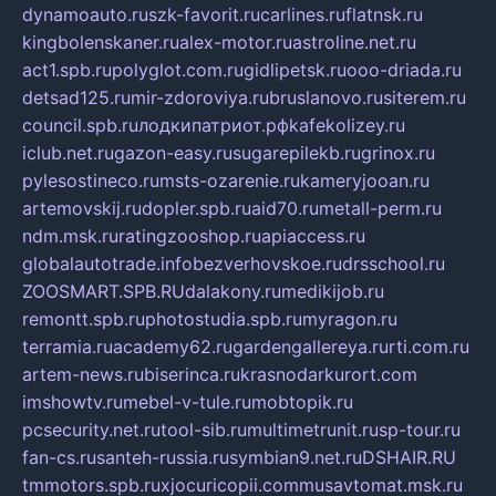
dynamoauto.ru
szk-favorit.ru
carlines.ru
flatnsk.ru
kingbolenskaner.ru
alex-motor.ru
astroline.net.ru
act1.spb.ru
polyglot.com.ru
gidlipetsk.ru
ooo-driada.ru
detsad125.ru
mir-zdoroviya.ru
bruslanovo.ru
siterem.ru
council.spb.ru
лодкипатриот.рф
kafekolizey.ru
iclub.net.ru
gazon-easy.ru
sugarepilekb.ru
grinox.ru
pylesostineco.ru
msts-ozarenie.ru
kameryjooan.ru
artemovskij.ru
dopler.spb.ru
aid70.ru
metall-perm.ru
ndm.msk.ru
ratingzooshop.ru
apiaccess.ru
globalautotrade.info
bezverhovskoe.ru
drsschool.ru
ZOOSMART.SPB.RU
dalakony.ru
medikijob.ru
remontt.spb.ru
photostudia.spb.ru
myragon.ru
terramia.ru
academy62.ru
gardengallereya.ru
rti.com.ru
artem-news.ru
biserinca.ru
krasnodarkurort.com
imshowtv.ru
mebel-v-tule.ru
mobtopik.ru
pcsecurity.net.ru
tool-sib.ru
multimetrunit.ru
sp-tour.ru
fan-cs.ru
santeh-russia.ru
symbian9.net.ru
DSHAIR.RU
tmmotors.spb.ru
xjocuricopii.com
musavtomat.msk.ru