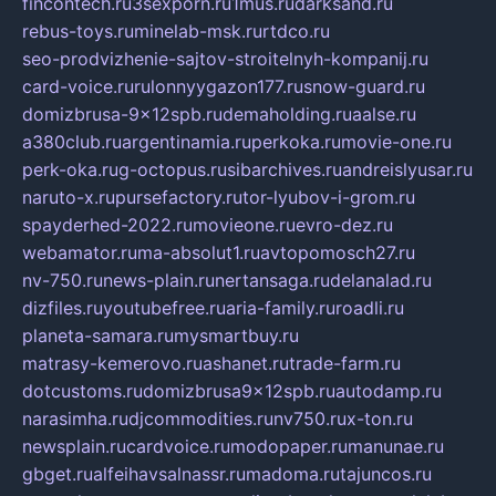
fincontech.ru
3sexporn.ru
1mus.ru
darksand.ru
rebus-toys.ru
minelab-msk.ru
rtdco.ru
seo-prodvizhenie-sajtov-stroitelnyh-kompanij.ru
card-voice.ru
rulonnyygazon177.ru
snow-guard.ru
domizbrusa-9x12spb.ru
demaholding.ru
aalse.ru
a380club.ru
argentinamia.ru
perkoka.ru
movie-one.ru
perk-oka.ru
g-octopus.ru
sibarchives.ru
andreislyusar.ru
naruto-x.ru
pursefactory.ru
tor-lyubov-i-grom.ru
spayderhed-2022.ru
movieone.ru
evro-dez.ru
webamator.ru
ma-absolut1.ru
avtopomosch27.ru
nv-750.ru
news-plain.ru
nertansaga.ru
delanalad.ru
dizfiles.ru
youtubefree.ru
aria-family.ru
roadli.ru
planeta-samara.ru
mysmartbuy.ru
matrasy-kemerovo.ru
ashanet.ru
trade-farm.ru
dotcustoms.ru
domizbrusa9x12spb.ru
autodamp.ru
narasimha.ru
djcommodities.ru
nv750.ru
x-ton.ru
newsplain.ru
cardvoice.ru
modopaper.ru
manunae.ru
gbget.ru
alfeihavsalnassr.ru
madoma.ru
tajuncos.ru