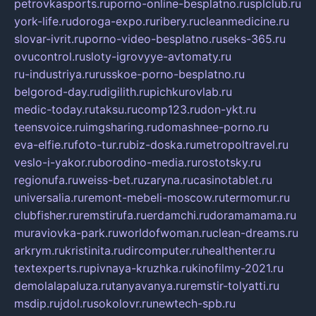
petrovkasports.ru
porno-online-besplatno.ru
splclub.ru
york-life.ru
doroga-expo.ru
ribery.ru
cleanmedicine.ru
slovar-ivrit.ru
porno-video-besplatno.ru
seks-365.ru
ovucontrol.ru
sloty-igrovyye-avtomaty.ru
ru-industriya.ru
russkoe-porno-besplatno.ru
belgorod-day.ru
digilith.ru
pichkurovlab.ru
medic-today.ru
taksu.ru
comp123.ru
don-ykt.ru
teensvoice.ru
imgsharing.ru
domashnee-porno.ru
eva-elfie.ru
foto-tur.ru
biz-doska.ru
metropoltravel.ru
veslo-i-yakor.ru
borodino-media.ru
rostotsky.ru
regionufa.ru
weiss-bet.ru
zaryna.ru
casinotablet.ru
universalia.ru
remont-mebeli-moscow.ru
termomur.ru
clubfisher.ru
remstirufa.ru
erdamchi.ru
doramamama.ru
muraviovka-park.ru
worldofwoman.ru
clean-dreams.ru
arkrym.ru
kristinita.ru
dircomputer.ru
healthenter.ru
textexperts.ru
pivnaya-kruzhka.ru
kinofilmy-2021.ru
demolalapaluza.ru
tanyavanya.ru
remstir-tolyatti.ru
msdip.ru
jdol.ru
sokolovr.ru
newtech-spb.ru