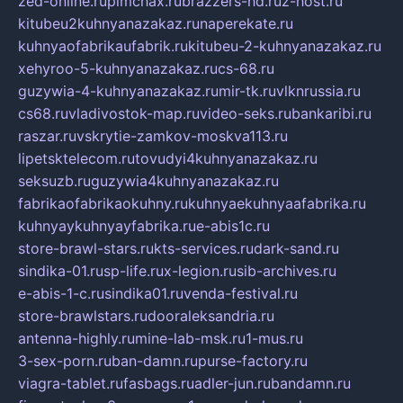
zed-online.ru
pimchax.ru
brazzers-hd.ru
z-host.ru
kitubeu2kuhnyanazakaz.ru
naperekate.ru
kuhnyaofabrikaufabrik.ru
kitubeu-2-kuhnyanazakaz.ru
xehyroo-5-kuhnyanazakaz.ru
cs-68.ru
guzywia-4-kuhnyanazakaz.ru
mir-tk.ru
vlknrussia.ru
cs68.ru
vladivostok-map.ru
video-seks.ru
bankaribi.ru
raszar.ru
vskrytie-zamkov-moskva113.ru
lipetsktelecom.ru
tovudyi4kuhnyanazakaz.ru
seksuzb.ru
guzywia4kuhnyanazakaz.ru
fabrikaofabrikaokuhny.ru
kuhnyaekuhnyaafabrika.ru
kuhnyaykuhnyayfabrika.ru
e-abis1c.ru
store-brawl-stars.ru
kts-services.ru
dark-sand.ru
sindika-01.ru
sp-life.ru
x-legion.ru
sib-archives.ru
e-abis-1-c.ru
sindika01.ru
venda-festival.ru
store-brawlstars.ru
dooraleksandria.ru
antenna-highly.ru
mine-lab-msk.ru
1-mus.ru
3-sex-porn.ru
ban-damn.ru
purse-factory.ru
viagra-tablet.ru
fasbags.ru
adler-jun.ru
bandamn.ru