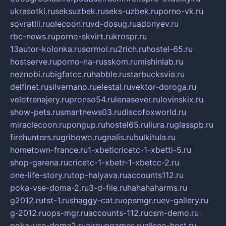
ukrasotki.ru
seksuzbek.ru
seks-uzbek.ru
porno-vk.ru
sovratili.ru
olecoon.ru
vd-dosug.ru
adonyev.ru
rbc-news.ru
porno-skvirt.ru
krospr.ru
13autor-kolonka.ru
sormol.ru
2rich.ru
hostel-65.ru
hostserve.ru
porno-na-russkom.ru
mishinlab.ru
neznobi.ru
bigfatcc.ru
habble.ru
starbucksvia.ru
delfinet.ru
silvernano.ru
elestal.ru
vektor-doroga.ru
velotrenajery.ru
pronso54.ru
lenasever.ru
lovinskix.ru
show-pets.ru
smartnews03.ru
discofoxworld.ru
miraclecoon.ru
pongup.ru
hostel65.ru
liura.ru
glasspb.ru
firehunters.ru
gribowo.ru
gnalis.ru
bulkitula.ru
hometown-france.ru
1-xbeticricetc-1-xbetti-5.ru
shop-garena.ru
cricetc-1-xbetr-1-xbetcc-2.ru
one-life-story.ru
top-halyava.ru
accounts112.ru
poka-vse-doma-2.ru
3-d-file.ru
hahahaharms.ru
g2012.ru
tst-1.ru
shaggy-cat.ru
opsmgr.ru
ev-gallery.ru
g-2012.ru
ops-mgr.ru
accounts-112.ru
csm-demo.ru
poka-vse-doma2.ru
airgungames.ru
allseo-host.ru