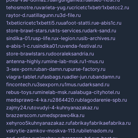
tehosmotre.ru
varieta-yug.ru
cricetc1xbetr1xbetcc2.ru
raytor-d.ru
atillagunn.ru
3d-file.ru
1xbeticricetc1xbetti5.ru
uafoot-statti.ru
e-abis1c.ru
store-brawl-stars.ru
kts-services.ru
dark-sand.ru
sindika-01.ru
sp-life.ru
x-legion.ru
sib-archives.ru
e-abis-1-c.ru
sindika01.ru
venda-festival.ru
store-brawlstars.ru
dooraleksandria.ru
antenna-highly.ru
mine-lab-msk.ru
1-mus.ru
3-sex-porn.ru
ban-damn.ru
purse-factory.ru
viagra-tablet.ru
fasbags.ru
adler-jun.ru
bandamn.ru
fincontech.ru
3sexporn.ru
1mus.ru
darksand.ru
rebus-toys.ru
minelab-msk.ru
alabuga-cityhotel.ru
medsprawo-4-ka.ru
2864420.ru
blagodarenie-spb.ru
zajmy24.ru
tovudyi-4-kuhnyanazakaz.ru
brazzerscom.ru
medsprawo4ka.ru
xehyroo5kuhnyanazakaz.ru
fabrikayfabrikaefabrika.ru
vskrytie-zamkov-moskva-113.ru
biletnadom.ru