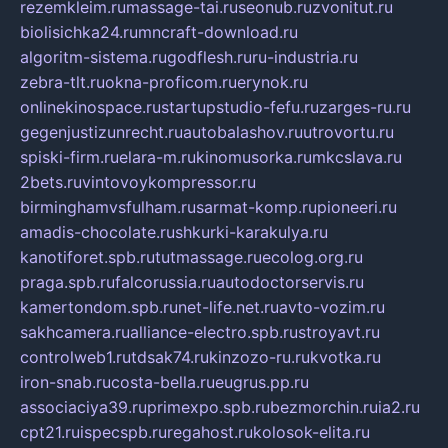
rezemkleim.ru
massage-tai.ru
seonub.ru
zvonitut.ru
biolisichka24.ru
mncraft-download.ru
algoritm-sistema.ru
godflesh.ru
ru-industria.ru
zebra-tlt.ru
okna-proficom.ru
erynok.ru
onlinekinospace.ru
startupstudio-fefu.ru
zarges-ru.ru
gegenjustizunrecht.ru
autobalashov.ru
utrovortu.ru
spiski-firm.ru
elara-m.ru
kinomusorka.ru
mkcslava.ru
2bets.ru
vintovoykompressor.ru
birminghamvsfulham.ru
sarmat-komp.ru
pioneeri.ru
amadis-chocolate.ru
shkurki-karakulya.ru
kanotiforet.spb.ru
tutmassage.ru
ecolog.org.ru
praga.spb.ru
falcorussia.ru
autodoctorservis.ru
kamertondom.spb.ru
net-life.net.ru
avto-vozim.ru
sakhcamera.ru
alliance-electro.spb.ru
stroyavt.ru
controlweb1.ru
tdsak74.ru
kinzozo-ru.ru
kvotka.ru
iron-snab.ru
costa-bella.ru
eugrus.pp.ru
associaciya39.ru
primexpo.spb.ru
bezmorchin.ru
ia2.ru
cpt21.ru
ispecspb.ru
regahost.ru
kolosok-elita.ru