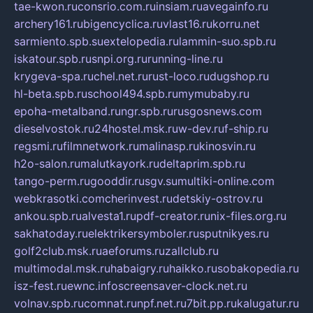
tae-kwon.ru
consrio.com.ru
insiam.ru
avegainfo.ru
archery161.ru
bigencyclica.ru
vlast16.ru
korru.net
sarmiento.spb.su
extelopedia.ru
lammin-suo.spb.ru
iskatour.spb.ru
snpi.org.ru
running-line.ru
krygeva-spa.ru
chel.net.ru
rust-loco.ru
dugshop.ru
hl-beta.spb.ru
school494.spb.ru
mymubaby.ru
epoha-metalband.ru
ngr.spb.ru
rusgosnews.com
dieselvostok.ru
24hostel.msk.ru
w-dev.ru
f-ship.ru
regsmi.ru
filmnetwork.ru
malinasp.ru
kinosvin.ru
h2o-salon.ru
malutkayork.ru
deltaprim.spb.ru
tango-perm.ru
gooddir.ru
sgv.su
multiki-online.com
webkrasotki.com
cherinvest.ru
detskiy-ostrov.ru
ankou.spb.ru
alvesta1.ru
pdf-creator.ru
nix-files.org.ru
sakhatoday.ru
elektrikersymboler.ru
sputnikyes.ru
golf2club.msk.ru
aeforums.ru
zallclub.ru
multimodal.msk.ru
habaigry.ru
haikko.ru
sobakopedia.ru
isz-fest.ru
ewnc.info
screensaver-clock.net.ru
volnav.spb.ru
comnat.ru
npf.net.ru
7bit.pp.ru
kalugatur.ru