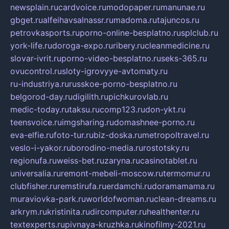
newsplain.ru
cardvoice.ru
modopaper.ru
manunae.ru
gbget.ru
alfeihavsalnassr.ru
madoma.ru
tajuncos.ru
petrovkasports.ru
porno-online-besplatno.ru
splclub.ru
york-life.ru
doroga-expo.ru
ribery.ru
cleanmedicine.ru
slovar-ivrit.ru
porno-video-besplatno.ru
seks-365.ru
ovucontrol.ru
sloty-igrovyye-avtomaty.ru
ru-industriya.ru
russkoe-porno-besplatno.ru
belgorod-day.ru
digilith.ru
pichkurovlab.ru
medic-today.ru
taksu.ru
comp123.ru
don-ykt.ru
teensvoice.ru
imgsharing.ru
domashnee-porno.ru
eva-elfie.ru
foto-tur.ru
biz-doska.ru
metropoltravel.ru
veslo-i-yakor.ru
borodino-media.ru
rostotsky.ru
regionufa.ru
weiss-bet.ru
zaryna.ru
casinotablet.ru
universalia.ru
remont-mebeli-moscow.ru
termomur.ru
clubfisher.ru
remstirufa.ru
erdamchi.ru
doramamama.ru
muraviovka-park.ru
worldofwoman.ru
clean-dreams.ru
arkrym.ru
kristinita.ru
dircomputer.ru
healthenter.ru
textexperts.ru
pivnaya-kruzhka.ru
kinofilmy-2021.ru