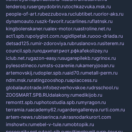
lenderoq.ru
sergeydobrin.ru
tochkazvuka.msk.ru
people-of-art.ru
bezzubova.ru
clubtibet.ru
orior-aks.ru
dynamoauto.ru
szk-favorit.ru
carlines.ru
flatnsk.ru
kingbolenskaner.ru
alex-motor.ru
astroline.net.ru
act1.spb.ru
polyglot.com.ru
gidlipetsk.ru
ooo-driada.ru
detsad125.ru
mir-zdoroviya.ru
bruslanovo.ru
siterem.ru
council.spb.ru
лодкипатриот.рф
kafekolizey.ru
iclub.net.ru
gazon-easy.ru
sugarepilekb.ru
grinox.ru
pylesostineco.ru
msts-ozarenie.ru
kameryjooan.ru
artemovskij.ru
dopler.spb.ru
aid70.ru
metall-perm.ru
ndm.msk.ru
ratingzooshop.ru
apiaccess.ru
globalautotrade.info
bezverhovskoe.ru
drsschool.ru
ZOOSMART.SPB.RU
dalakony.ru
medikijob.ru
remontt.spb.ru
photostudia.spb.ru
myragon.ru
terramia.ru
academy62.ru
gardengallereya.ru
rti.com.ru
artem-news.ru
biserinca.ru
krasnodarkurort.com
imshowtv.ru
mebel-v-tule.ru
mobtopik.ru
pcsecurity.net.ru
tool-sib.ru
multimetrunit.ru
sp-tour.ru