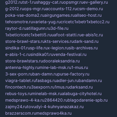
g2012.ru
tst-1.ru
shaggy-cat.ru
opsmgr.ru
ev-gallery.ru
g-2012.ru
ops-mgr.ru
accounts-112.ru
csm-demo.ru
poka-vse-doma2.ru
airgungames.ru
allseo-host.ru
tehosmotre.ru
varieta-yug.ru
cricetc1xbetr1xbetcc2.ru
raytor-d.ru
atillagunn.ru
3d-file.ru
1xbeticricetc1xbetti5.ru
uafoot-statti.ru
e-abis1c.ru
store-brawl-stars.ru
kts-services.ru
dark-sand.ru
sindika-01.ru
sp-life.ru
x-legion.ru
sib-archives.ru
e-abis-1-c.ru
sindika01.ru
venda-festival.ru
store-brawlstars.ru
dooraleksandria.ru
antenna-highly.ru
mine-lab-msk.ru
1-mus.ru
3-sex-porn.ru
ban-damn.ru
purse-factory.ru
viagra-tablet.ru
fasbags.ru
adler-jun.ru
bandamn.ru
fincontech.ru
3sexporn.ru
1mus.ru
darksand.ru
rebus-toys.ru
minelab-msk.ru
alabuga-cityhotel.ru
medsprawo-4-ka.ru
2864420.ru
blagodarenie-spb.ru
zajmy24.ru
tovudyi-4-kuhnyanazakaz.ru
brazzerscom.ru
medsprawo4ka.ru