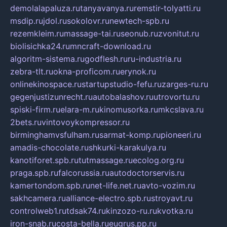
demolalapaluza.ru
tanyavanya.ru
remstir-tolyatti.ru
msdip.ru
jdol.ru
sokolovr.ru
newtech-spb.ru
rezemkleim.ru
massage-tai.ru
seonub.ru
zvonitut.ru
biolisichka24.ru
mncraft-download.ru
algoritm-sistema.ru
godflesh.ru
ru-industria.ru
zebra-tlt.ru
okna-proficom.ru
erynok.ru
onlinekinospace.ru
startupstudio-fefu.ru
zarges-ru.ru
gegenjustizunrecht.ru
autobalashov.ru
utrovortu.ru
spiski-firm.ru
elara-m.ru
kinomusorka.ru
mkcslava.ru
2bets.ru
vintovoykompressor.ru
birminghamvsfulham.ru
sarmat-komp.ru
pioneeri.ru
amadis-chocolate.ru
shkurki-karakulya.ru
kanotiforet.spb.ru
tutmassage.ru
ecolog.org.ru
praga.spb.ru
falcorussia.ru
autodoctorservis.ru
kamertondom.spb.ru
net-life.net.ru
avto-vozim.ru
sakhcamera.ru
alliance-electro.spb.ru
stroyavt.ru
controlweb1.ru
tdsak74.ru
kinzozo-ru.ru
kvotka.ru
iron-snab.ru
costa-bella.ru
eugrus.pp.ru