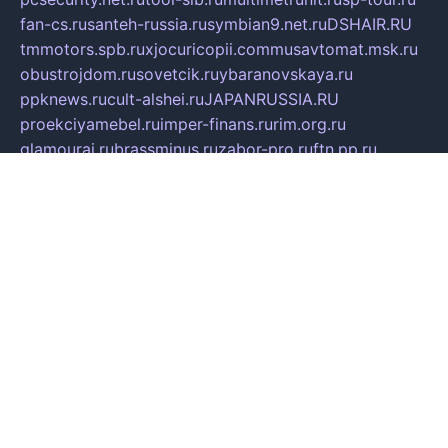
fan-cs.ru
santeh-russia.ru
symbian9.net.ru
DSHAIR.RU
tmmotors.spb.ru
xjocuricopii.com
musavtomat.msk.ru
obustrojdom.ru
sovetcik.ru
ybaranovskaya.ru
ppknews.ru
cult-alshei.ru
JAPANRUSSIA.RU
proekciyamebel.ru
imper-finans.ru
rim.org.ru
glamourai.ru
brassminus.ru
zabor-pro.ru
ftn.pp.ru
dorogoe58.ru
laimengpacker.ru
kuzova-zapchasti.ru
sageerp.ru
taxodrom.ru
dsrazvitie.ru
hardcity.net.ru
ratinghomegames.ru
topservice25.ru
gubernyan.ru
gtglasslined.ru
ii4.ru
tssport.spb.ru
andorra24.com
blackwallstreet.ru
oboimos.ru
optim-doors.com.ru
ikuch.ru
nycr.org.ru
npa21.ru
vremya-ch.spb.ru
desert000.ru
ivtorgi.ru
ifiori.ru
catalog-statei.ru
dcv.org.ru
spetsmaster174.ru
ipkameryhiseeu.ru
dum26.ru
ruspol.spb.ru
fr-opendp.ru
kam-solnyshko.ru
cheyenne-arapaho.ru
sevzapmetal.spb.ru
ted-lapidus.spb.ru
parasite-eliminator.ru