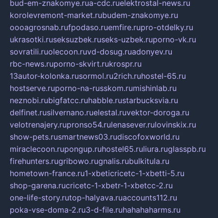
bud-em-znakomye.ru
a-cdc.ru
elektrostal-news.ru
korolevremont-market.ru
budem-znakomye.ru
oooagrosnab.ru
fpodaso.ru
emfire.ru
pro-otdelky.ru
ukrasotki.ru
seksuzbek.ru
seks-uzbek.ru
porno-vk.ru
sovratili.ru
olecoon.ru
vd-dosug.ru
adonyev.ru
rbc-news.ru
porno-skvirt.ru
krospr.ru
13autor-kolonka.ru
sormol.ru
2rich.ru
hostel-65.ru
hostserve.ru
porno-na-russkom.ru
mishinlab.ru
neznobi.ru
bigfatcc.ru
habble.ru
starbucksvia.ru
delfinet.ru
silvernano.ru
elestal.ru
vektor-doroga.ru
velotrenajery.ru
pronso54.ru
lenasever.ru
lovinskix.ru
show-pets.ru
smartnews03.ru
discofoxworld.ru
miraclecoon.ru
pongup.ru
hostel65.ru
liura.ru
glasspb.ru
firehunters.ru
gribowo.ru
gnalis.ru
bulkitula.ru
hometown-france.ru
1-xbeticricetc-1-xbetti-5.ru
shop-garena.ru
cricetc-1-xbetr-1-xbetcc-2.ru
one-life-story.ru
top-halyava.ru
accounts112.ru
poka-vse-doma-2.ru
3-d-file.ru
hahahaharms.ru