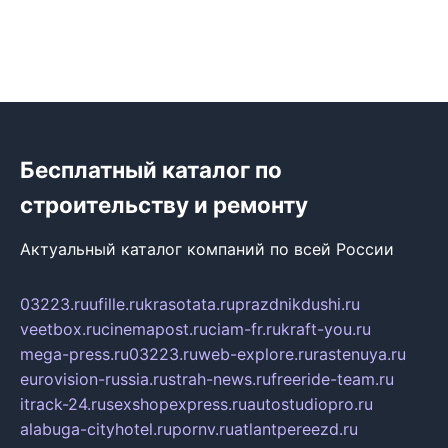
Бесплатный каталог по
строительству и ремонту
Актуальный каталог компаний по всей России
03223.ru
ufille.ru
krasotata.ru
prazdnikdushi.ru
veetbox.ru
cinemapost.ru
ciam-fr.ru
kraft-you.ru
mega-press.ru
03223.ru
web-explore.ru
rastenuya.ru
eurovision-russia.ru
strah-news.ru
freeride-team.ru
itrack-24.ru
sexshopexpress.ru
autostudiopro.ru
alabuga-cityhotel.ru
pornv.ru
atlantpereezd.ru