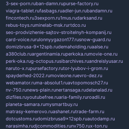
3-sex-porn.ru
ban-damn.ru
purse-factory.ru
viagra-tablet.ru
fasbags.ru
adler-jun.ru
bandamn.ru
fincontech.ru
3sexporn.ru
1mus.ru
darksand.ru
rebus-toys.ru
minelab-msk.ru
rtdco.ru
seo-prodvizhenie-sajtov-stroitelnyh-kompanij.ru
card-voice.ru
rulonnyygazon177.ru
snow-guard.ru
domizbrusa-9x12spb.ru
demaholding.ru
aalse.ru
a380club.ru
argentinamia.ru
perkoka.ru
movie-one.ru
perk-oka.ru
g-octopus.ru
sibarchives.ru
andreislyusar.ru
naruto-x.ru
pursefactory.ru
tor-lyubov-i-grom.ru
spayderhed-2022.ru
movieone.ru
evro-dez.ru
webamator.ru
ma-absolut1.ru
avtopomosch27.ru
nv-750.ru
news-plain.ru
nertansaga.ru
delanalad.ru
dizfiles.ru
youtubefree.ru
aria-family.ru
roadli.ru
planeta-samara.ru
mysmartbuy.ru
matrasy-kemerovo.ru
ashanet.ru
trade-farm.ru
dotcustoms.ru
domizbrusa9x12spb.ru
autodamp.ru
narasimha.ru
djcommodities.ru
nv750.ru
x-ton.ru