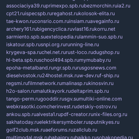
associaciya39.ru
primexpo.spb.ru
bezmorchin.ru
ia2.ru
cpt21.ru
ispecspb.ru
regahost.ru
kolosok-elita.ru
tae-kwon.ru
consrio.com.ru
insiam.ru
avegainfo.ru
archery161.ru
bigencyclica.ru
vlast16.ru
korru.net
sarmiento.spb.su
extelopedia.ru
lammin-suo.spb.ru
iskatour.spb.ru
snpi.org.ru
running-line.ru
krygeva-spa.ru
chel.net.ru
rust-loco.ru
dugshop.ru
hl-beta.spb.ru
school494.spb.ru
mymubaby.ru
epoha-metalband.ru
ngr.spb.ru
rusgosnews.com
dieselvostok.ru
24hostel.msk.ru
w-dev.ru
f-ship.ru
regsmi.ru
filmnetwork.ru
malinasp.ru
kinosvin.ru
h2o-salon.ru
malutkayork.ru
deltaprim.spb.ru
tango-perm.ru
gooddir.ru
sgv.su
multiki-online.com
webkrasotki.com
cherinvest.ru
detskiy-ostrov.ru
ankou.spb.ru
alvesta1.ru
pdf-creator.ru
nix-files.org.ru
sakhatoday.ru
elektrikersymboler.ru
sputnikyes.ru
golf2club.msk.ru
aeforums.ru
zallclub.ru
multimodal.msk.ru
habaigry.ru
haikko.ru
sobakopedia.ru