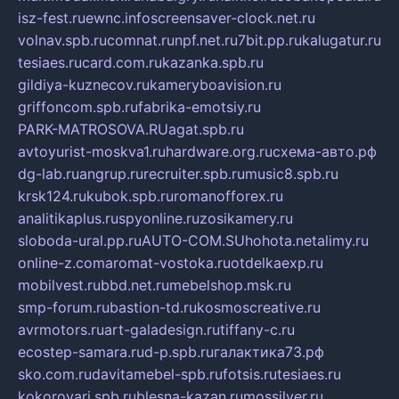
isz-fest.ru
ewnc.info
screensaver-clock.net.ru
volnav.spb.ru
comnat.ru
npf.net.ru
7bit.pp.ru
kalugatur.ru
tesiaes.ru
card.com.ru
kazanka.spb.ru
gildiya-kuznecov.ru
kameryboavision.ru
griffoncom.spb.ru
fabrika-emotsiy.ru
PARK-MATROSOVA.RU
agat.spb.ru
avtoyurist-moskva1.ru
hardware.org.ru
схема-авто.рф
dg-lab.ru
angrup.ru
recruiter.spb.ru
music8.spb.ru
krsk124.ru
kubok.spb.ru
romanofforex.ru
analitikaplus.ru
spyonline.ru
zosikamery.ru
sloboda-ural.pp.ru
AUTO-COM.SU
hohota.net
alimy.ru
online-z.com
aromat-vostoka.ru
otdelkaexp.ru
mobilvest.ru
bbd.net.ru
mebelshop.msk.ru
smp-forum.ru
bastion-td.ru
kosmoscreative.ru
avrmotors.ru
art-galadesign.ru
tiffany-c.ru
ecostep-samara.ru
d-p.spb.ru
галактика73.рф
sko.com.ru
davitamebel-spb.ru
fotsis.ru
tesiaes.ru
kokoroyari.spb.ru
blesna-kazan.ru
mossilver.ru