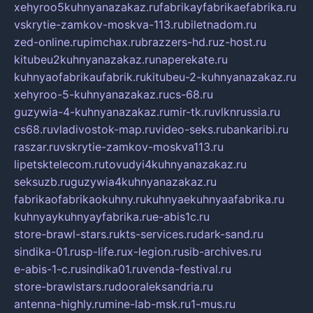
xehyroo5kuhnyanazakaz.ru
fabrikayfabrikaefabrika.ru
vskrytie-zamkov-moskva-113.ru
biletnadom.ru
zed-online.ru
pimchax.ru
brazzers-hd.ru
z-host.ru
kitubeu2kuhnyanazakaz.ru
naperekate.ru
kuhnyaofabrikaufabrik.ru
kitubeu-2-kuhnyanazakaz.ru
xehyroo-5-kuhnyanazakaz.ru
cs-68.ru
guzywia-4-kuhnyanazakaz.ru
mir-tk.ru
vlknrussia.ru
cs68.ru
vladivostok-map.ru
video-seks.ru
bankaribi.ru
raszar.ru
vskrytie-zamkov-moskva113.ru
lipetsktelecom.ru
tovudyi4kuhnyanazakaz.ru
seksuzb.ru
guzywia4kuhnyanazakaz.ru
fabrikaofabrikaokuhny.ru
kuhnyaekuhnyaafabrika.ru
kuhnyaykuhnyayfabrika.ru
e-abis1c.ru
store-brawl-stars.ru
kts-services.ru
dark-sand.ru
sindika-01.ru
sp-life.ru
x-legion.ru
sib-archives.ru
e-abis-1-c.ru
sindika01.ru
venda-festival.ru
store-brawlstars.ru
dooraleksandria.ru
antenna-highly.ru
mine-lab-msk.ru
1-mus.ru