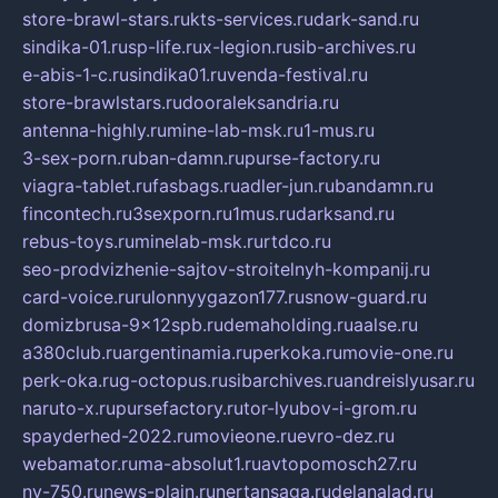
store-brawl-stars.ru
kts-services.ru
dark-sand.ru
sindika-01.ru
sp-life.ru
x-legion.ru
sib-archives.ru
e-abis-1-c.ru
sindika01.ru
venda-festival.ru
store-brawlstars.ru
dooraleksandria.ru
antenna-highly.ru
mine-lab-msk.ru
1-mus.ru
3-sex-porn.ru
ban-damn.ru
purse-factory.ru
viagra-tablet.ru
fasbags.ru
adler-jun.ru
bandamn.ru
fincontech.ru
3sexporn.ru
1mus.ru
darksand.ru
rebus-toys.ru
minelab-msk.ru
rtdco.ru
seo-prodvizhenie-sajtov-stroitelnyh-kompanij.ru
card-voice.ru
rulonnyygazon177.ru
snow-guard.ru
domizbrusa-9x12spb.ru
demaholding.ru
aalse.ru
a380club.ru
argentinamia.ru
perkoka.ru
movie-one.ru
perk-oka.ru
g-octopus.ru
sibarchives.ru
andreislyusar.ru
naruto-x.ru
pursefactory.ru
tor-lyubov-i-grom.ru
spayderhed-2022.ru
movieone.ru
evro-dez.ru
webamator.ru
ma-absolut1.ru
avtopomosch27.ru
nv-750.ru
news-plain.ru
nertansaga.ru
delanalad.ru