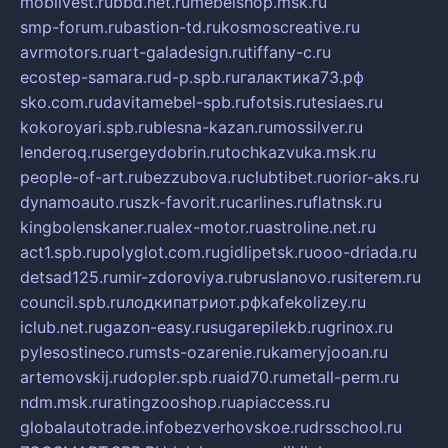
mobilvest.ru
bbd.net.ru
mebelshop.msk.ru
smp-forum.ru
bastion-td.ru
kosmoscreative.ru
avrmotors.ru
art-galadesign.ru
tiffany-c.ru
ecostep-samara.ru
d-p.spb.ru
галактика73.рф
sko.com.ru
davitamebel-spb.ru
fotsis.ru
tesiaes.ru
kokoroyari.spb.ru
blesna-kazan.ru
mossilver.ru
lenderoq.ru
sergeydobrin.ru
tochkazvuka.msk.ru
people-of-art.ru
bezzubova.ru
clubtibet.ru
orior-aks.ru
dynamoauto.ru
szk-favorit.ru
carlines.ru
flatnsk.ru
kingbolenskaner.ru
alex-motor.ru
astroline.net.ru
act1.spb.ru
polyglot.com.ru
gidlipetsk.ru
ooo-driada.ru
detsad125.ru
mir-zdoroviya.ru
bruslanovo.ru
siterem.ru
council.spb.ru
лодкипатриот.рф
kafekolizey.ru
iclub.net.ru
gazon-easy.ru
sugarepilekb.ru
grinox.ru
pylesostineco.ru
msts-ozarenie.ru
kameryjooan.ru
artemovskij.ru
dopler.spb.ru
aid70.ru
metall-perm.ru
ndm.msk.ru
ratingzooshop.ru
apiaccess.ru
globalautotrade.info
bezverhovskoe.ru
drsschool.ru