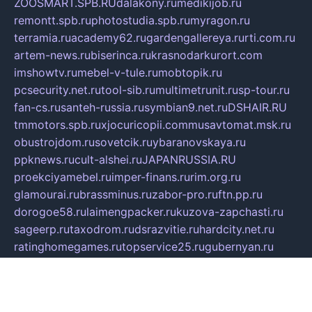
ZOOSMART.SPB.RU
dalakony.ru
medikijob.ru
remontt.spb.ru
photostudia.spb.ru
myragon.ru
terramia.ru
academy62.ru
gardengallereya.ru
rti.com.ru
artem-news.ru
biserinca.ru
krasnodarkurort.com
imshowtv.ru
mebel-v-tule.ru
mobtopik.ru
pcsecurity.net.ru
tool-sib.ru
multimetrunit.ru
sp-tour.ru
fan-cs.ru
santeh-russia.ru
symbian9.net.ru
DSHAIR.RU
tmmotors.spb.ru
xjocuricopii.com
musavtomat.msk.ru
obustrojdom.ru
sovetcik.ru
ybaranovskaya.ru
ppknews.ru
cult-alshei.ru
JAPANRUSSIA.RU
proekciyamebel.ru
imper-finans.ru
rim.org.ru
glamourai.ru
brassminus.ru
zabor-pro.ru
ftn.pp.ru
dorogoe58.ru
laimengpacker.ru
kuzova-zapchasti.ru
sageerp.ru
taxodrom.ru
dsrazvitie.ru
hardcity.net.ru
ratinghomegames.ru
topservice25.ru
gubernyan.ru
gtglasslined.ru
ii4.ru
tssport.spb.ru
andorra24.com
blackwallstreet.ru
oboimos.ru
optim-doors.com.ru
ikuch.ru
nycr.org.ru
npa21.ru
vremya-ch.spb.ru