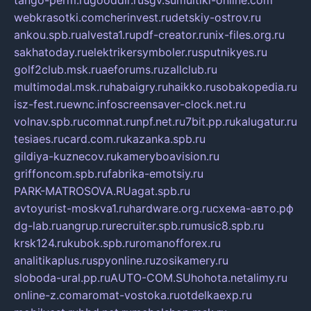
tango-perm.ru
gooddir.ru
sgv.su
multiki-online.com
webkrasotki.com
cherinvest.ru
detskiy-ostrov.ru
ankou.spb.ru
alvesta1.ru
pdf-creator.ru
nix-files.org.ru
sakhatoday.ru
elektrikersymboler.ru
sputnikyes.ru
golf2club.msk.ru
aeforums.ru
zallclub.ru
multimodal.msk.ru
habaigry.ru
haikko.ru
sobakopedia.ru
isz-fest.ru
ewnc.info
screensaver-clock.net.ru
volnav.spb.ru
comnat.ru
npf.net.ru
7bit.pp.ru
kalugatur.ru
tesiaes.ru
card.com.ru
kazanka.spb.ru
gildiya-kuznecov.ru
kameryboavision.ru
griffoncom.spb.ru
fabrika-emotsiy.ru
PARK-MATROSOVA.RU
agat.spb.ru
avtoyurist-moskva1.ru
hardware.org.ru
схема-авто.рф
dg-lab.ru
angrup.ru
recruiter.spb.ru
music8.spb.ru
krsk124.ru
kubok.spb.ru
romanofforex.ru
analitikaplus.ru
spyonline.ru
zosikamery.ru
sloboda-ural.pp.ru
AUTO-COM.SU
hohota.net
alimy.ru
online-z.com
aromat-vostoka.ru
otdelkaexp.ru