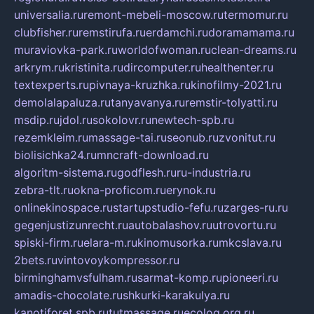
universalia.ru
remont-mebeli-moscow.ru
termomur.ru
clubfisher.ru
remstirufa.ru
erdamchi.ru
doramamama.ru
muraviovka-park.ru
worldofwoman.ru
clean-dreams.ru
arkrym.ru
kristinita.ru
dircomputer.ru
healthenter.ru
textexperts.ru
pivnaya-kruzhka.ru
kinofilmy-2021.ru
demolalapaluza.ru
tanyavanya.ru
remstir-tolyatti.ru
msdip.ru
jdol.ru
sokolovr.ru
newtech-spb.ru
rezemkleim.ru
massage-tai.ru
seonub.ru
zvonitut.ru
biolisichka24.ru
mncraft-download.ru
algoritm-sistema.ru
godflesh.ru
ru-industria.ru
zebra-tlt.ru
okna-proficom.ru
erynok.ru
onlinekinospace.ru
startupstudio-fefu.ru
zarges-ru.ru
gegenjustizunrecht.ru
autobalashov.ru
utrovortu.ru
spiski-firm.ru
elara-m.ru
kinomusorka.ru
mkcslava.ru
2bets.ru
vintovoykompressor.ru
birminghamvsfulham.ru
sarmat-komp.ru
pioneeri.ru
amadis-chocolate.ru
shkurki-karakulya.ru
kanotiforet.spb.ru
tutmassage.ru
ecolog.org.ru