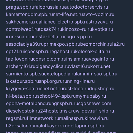
praga.spb.ru
falcorussia.ru
autodoctorservis.ru
kamertondom.spb.ru
net-life.net.ru
avto-vozim.ru
sakhcamera.ru
alliance-electro.spb.ru
stroyavt.ru
controlweb1.ru
tdsak74.ru
kinzozo-ru.ru
kvotka.ru
iron-snab.ru
costa-bella.ru
eugrus.pp.ru
associaciya39.ru
primexpo.spb.ru
bezmorchin.ru
ia2.ru
cpt21.ru
ispecspb.ru
regahost.ru
kolosok-elita.ru
tae-kwon.ru
consrio.com.ru
insiam.ru
avegainfo.ru
archery161.ru
bigencyclica.ru
vlast16.ru
korru.net
sarmiento.spb.su
extelopedia.ru
lammin-suo.spb.ru
iskatour.spb.ru
snpi.org.ru
running-line.ru
krygeva-spa.ru
chel.net.ru
rust-loco.ru
dugshop.ru
hl-beta.spb.ru
school494.spb.ru
mymubaby.ru
epoha-metalband.ru
ngr.spb.ru
rusgosnews.com
dieselvostok.ru
24hostel.msk.ru
w-dev.ru
f-ship.ru
regsmi.ru
filmnetwork.ru
malinasp.ru
kinosvin.ru
h2o-salon.ru
malutkayork.ru
deltaprim.spb.ru