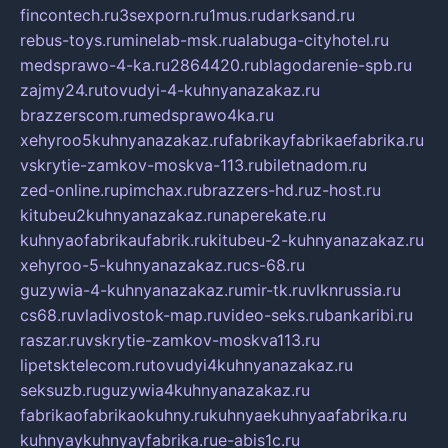
fincontech.ru
3sexporn.ru
1mus.ru
darksand.ru
rebus-toys.ru
minelab-msk.ru
alabuga-cityhotel.ru
medsprawo-4-ka.ru
2864420.ru
blagodarenie-spb.ru
zajmy24.ru
tovudyi-4-kuhnyanazakaz.ru
brazzerscom.ru
medsprawo4ka.ru
xehyroo5kuhnyanazakaz.ru
fabrikayfabrikaefabrika.ru
vskrytie-zamkov-moskva-113.ru
biletnadom.ru
zed-online.ru
pimchax.ru
brazzers-hd.ru
z-host.ru
kitubeu2kuhnyanazakaz.ru
naperekate.ru
kuhnyaofabrikaufabrik.ru
kitubeu-2-kuhnyanazakaz.ru
xehyroo-5-kuhnyanazakaz.ru
cs-68.ru
guzywia-4-kuhnyanazakaz.ru
mir-tk.ru
vlknrussia.ru
cs68.ru
vladivostok-map.ru
video-seks.ru
bankaribi.ru
raszar.ru
vskrytie-zamkov-moskva113.ru
lipetsktelecom.ru
tovudyi4kuhnyanazakaz.ru
seksuzb.ru
guzywia4kuhnyanazakaz.ru
fabrikaofabrikaokuhny.ru
kuhnyaekuhnyaafabrika.ru
kuhnyaykuhnyayfabrika.ru
e-abis1c.ru