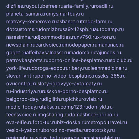
dizfiles.ru
youtubefree.ru
aria-family.ru
roadli.ru
planeta-samara.ru
mysmartbuy.ru
matrasy-kemerovo.ru
ashanet.ru
trade-farm.ru
dotcustoms.ru
domizbrusa9x12spb.ru
autodamp.ru
narasimha.ru
djcommodities.ru
nv750.ru
x-ton.ru
newsplain.ru
cardvoice.ru
modopaper.ru
manunae.ru
gbget.ru
alfeihavsalnassr.ru
madoma.ru
tajuncos.ru
petrovkasports.ru
porno-online-besplatno.ru
splclub.ru
york-life.ru
doroga-expo.ru
ribery.ru
cleanmedicine.ru
slovar-ivrit.ru
porno-video-besplatno.ru
seks-365.ru
ovucontrol.ru
sloty-igrovyye-avtomaty.ru
ru-industriya.ru
russkoe-porno-besplatno.ru
belgorod-day.ru
digilith.ru
pichkurovlab.ru
medic-today.ru
taksu.ru
comp123.ru
don-ykt.ru
teensvoice.ru
imgsharing.ru
domashnee-porno.ru
eva-elfie.ru
foto-tur.ru
biz-doska.ru
metropoltravel.ru
veslo-i-yakor.ru
borodino-media.ru
rostotsky.ru
regionufa.ru
weiss-bet.ru
zaryna.ru
casinotablet.ru