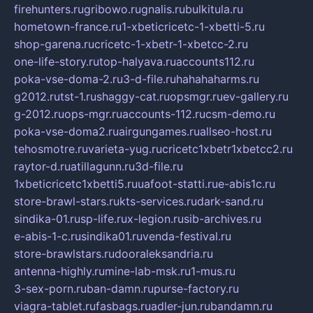
firehunters.ru
gribowo.ru
gnalis.ru
bulkitula.ru
hometown-france.ru
1-xbeticricetc-1-xbetti-5.ru
shop-garena.ru
cricetc-1-xbetr-1-xbetcc-2.ru
one-life-story.ru
top-halyava.ru
accounts112.ru
poka-vse-doma-2.ru
3-d-file.ru
hahahaharms.ru
g2012.ru
tst-1.ru
shaggy-cat.ru
opsmgr.ru
ev-gallery.ru
g-2012.ru
ops-mgr.ru
accounts-112.ru
csm-demo.ru
poka-vse-doma2.ru
airgungames.ru
allseo-host.ru
tehosmotre.ru
varieta-yug.ru
cricetc1xbetr1xbetcc2.ru
raytor-d.ru
atillagunn.ru
3d-file.ru
1xbeticricetc1xbetti5.ru
uafoot-statti.ru
e-abis1c.ru
store-brawl-stars.ru
kts-services.ru
dark-sand.ru
sindika-01.ru
sp-life.ru
x-legion.ru
sib-archives.ru
e-abis-1-c.ru
sindika01.ru
venda-festival.ru
store-brawlstars.ru
dooraleksandria.ru
antenna-highly.ru
mine-lab-msk.ru
1-mus.ru
3-sex-porn.ru
ban-damn.ru
purse-factory.ru
viagra-tablet.ru
fasbags.ru
adler-jun.ru
bandamn.ru