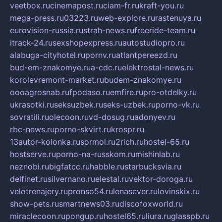
veetbox.ru
cinemapost.ru
ciam-fr.ru
kraft-you.ru
mega-press.ru
03223.ru
web-explore.ru
rastenuya.ru
eurovision-russia.ru
strah-news.ru
freeride-team.ru
itrack-24.ru
sexshopexpress.ru
autostudiopro.ru
alabuga-cityhotel.ru
pornv.ru
atlantpereezd.ru
bud-em-znakomye.ru
a-cdc.ru
elektrostal-news.ru
korolevremont-market.ru
budem-znakomye.ru
oooagrosnab.ru
fpodaso.ru
emfire.ru
pro-otdelky.ru
ukrasotki.ru
seksuzbek.ru
seks-uzbek.ru
porno-vk.ru
sovratili.ru
olecoon.ru
vd-dosug.ru
adonyev.ru
rbc-news.ru
porno-skvirt.ru
krospr.ru
13autor-kolonka.ru
sormol.ru
2rich.ru
hostel-65.ru
hostserve.ru
porno-na-russkom.ru
mishinlab.ru
neznobi.ru
bigfatcc.ru
habble.ru
starbucksvia.ru
delfinet.ru
silvernano.ru
elestal.ru
vektor-doroga.ru
velotrenajery.ru
pronso54.ru
lenasever.ru
lovinskix.ru
show-pets.ru
smartnews03.ru
discofoxworld.ru
miraclecoon.ru
pongup.ru
hostel65.ru
liura.ru
glasspb.ru