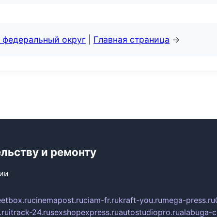
 федеральный округ
|
Главная страница
→
ельству и ремонту
сии
eetbox.ru
cinemapost.ru
ciam-fr.ru
kraft-you.ru
mega-press.ru
.ru
itrack-24.ru
sexshopexpress.ru
autostudiopro.ru
alabuga-ci