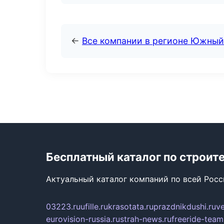
←
Все компании в регионе Южный
Бесплатный каталог по строит
Актуальный каталог компаний по всей Рос
03223.ru
ufille.ru
krasotata.ru
prazdnikdushi.ru
v
eurovision-russia.ru
strah-news.ru
freeride-team