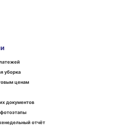
ми
платежей
ая уборка
птовым ценам
их документов
 фотоэтапы
женедельный отчёт