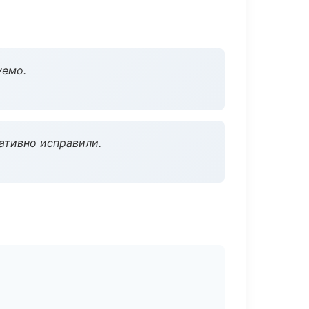
уемо.
ативно исправили.