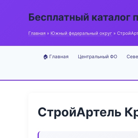
Бесплатный каталог 
Главная
»
Южный федеральный округ
» СтройАрт
🏠 Главная
Центральный ФО
Севе
СтройАртель Кр