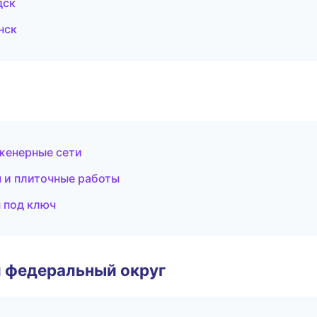
дск
нск
женерные сети
 и плиточные работы
 под ключ
 федеральный округ