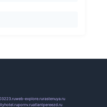
03223.ru
web-explore.ru
rastenuya.ru
tyhotel.ru
pornv.ru
atlantpereezd.ru