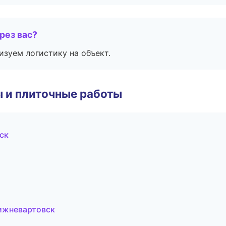
рез вас?
изуем логистику на объект.
 и плиточные работы
ск
ижневартовск