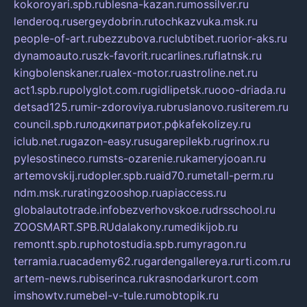
kokoroyari.spb.ru
blesna-kazan.ru
mossilver.ru
lenderoq.ru
sergeydobrin.ru
tochkazvuka.msk.ru
people-of-art.ru
bezzubova.ru
clubtibet.ru
orior-aks.ru
dynamoauto.ru
szk-favorit.ru
carlines.ru
flatnsk.ru
kingbolenskaner.ru
alex-motor.ru
astroline.net.ru
act1.spb.ru
polyglot.com.ru
gidlipetsk.ru
ooo-driada.ru
detsad125.ru
mir-zdoroviya.ru
bruslanovo.ru
siterem.ru
council.spb.ru
лодкипатриот.рф
kafekolizey.ru
iclub.net.ru
gazon-easy.ru
sugarepilekb.ru
grinox.ru
pylesostineco.ru
msts-ozarenie.ru
kameryjooan.ru
artemovskij.ru
dopler.spb.ru
aid70.ru
metall-perm.ru
ndm.msk.ru
ratingzooshop.ru
apiaccess.ru
globalautotrade.info
bezverhovskoe.ru
drsschool.ru
ZOOSMART.SPB.RU
dalakony.ru
medikijob.ru
remontt.spb.ru
photostudia.spb.ru
myragon.ru
terramia.ru
academy62.ru
gardengallereya.ru
rti.com.ru
artem-news.ru
biserinca.ru
krasnodarkurort.com
imshowtv.ru
mebel-v-tule.ru
mobtopik.ru