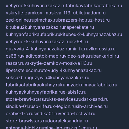
xehyroo5kuhnyanazakaz.ru
fabrikayfabrikaefabrika.ru
vskrytie-zamkov-moskva-113.ru
biletnadom.ru
zed-online.ru
pimchax.ru
brazzers-hd.ru
z-host.ru
kitubeu2kuhnyanazakaz.ru
naperekate.ru
kuhnyaofabrikaufabrik.ru
kitubeu-2-kuhnyanazakaz.ru
xehyroo-5-kuhnyanazakaz.ru
cs-68.ru
guzywia-4-kuhnyanazakaz.ru
mir-tk.ru
vlknrussia.ru
cs68.ru
vladivostok-map.ru
video-seks.ru
bankaribi.ru
raszar.ru
vskrytie-zamkov-moskva113.ru
lipetsktelecom.ru
tovudyi4kuhnyanazakaz.ru
seksuzb.ru
guzywia4kuhnyanazakaz.ru
fabrikaofabrikaokuhny.ru
kuhnyaekuhnyaafabrika.ru
kuhnyaykuhnyayfabrika.ru
e-abis1c.ru
store-brawl-stars.ru
kts-services.ru
dark-sand.ru
sindika-01.ru
sp-life.ru
x-legion.ru
sib-archives.ru
e-abis-1-c.ru
sindika01.ru
venda-festival.ru
store-brawlstars.ru
dooraleksandria.ru
antenna-highly.ru
mine-lab-msk.ru
1-mus.ru