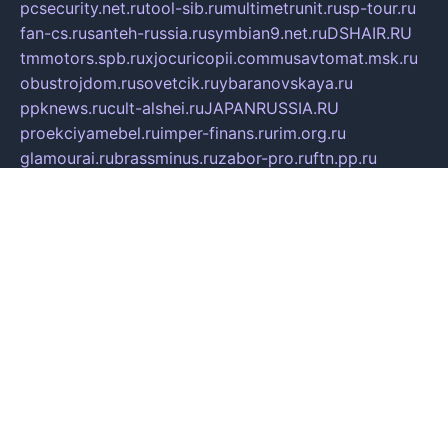
pcsecurity.net.ru
tool-sib.ru
multimetrunit.ru
sp-tour.ru
fan-cs.ru
santeh-russia.ru
symbian9.net.ru
DSHAIR.RU
tmmotors.spb.ru
xjocuricopii.com
musavtomat.msk.ru
obustrojdom.ru
sovetcik.ru
ybaranovskaya.ru
ppknews.ru
cult-alshei.ru
JAPANRUSSIA.RU
proekciyamebel.ru
imper-finans.ru
rim.org.ru
glamourai.ru
brassminus.ru
zabor-pro.ru
ftn.pp.ru
dorogoe58.ru
laimengpacker.ru
kuzova-zapchasti.ru
sageerp.ru
taxodrom.ru
dsrazvitie.ru
hardcity.net.ru
ratinghomegames.ru
topservice25.ru
gubernyan.ru
gtglasslined.ru
ii4.ru
tssport.spb.ru
andorra24.com
blackwallstreet.ru
oboimos.ru
optim-doors.com.ru
ikuch.ru
nycr.org.ru
npa21.ru
vremya-ch.spb.ru
desert000.ru
ivtorgi.ru
ifiori.ru
catalog-statei.ru
dcv.org.ru
spetsmaster174.ru
ipkameryhiseeu.ru
dum26.ru
ruspol.spb.ru
fr-opendp.ru
kam-solnyshko.ru
cheyenne-arapaho.ru
sevzapmetal.spb.ru
ted-lapidus.spb.ru
parasite-eliminator.ru