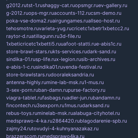
g2012.ru
tst-1.ru
shaggy-cat.ru
opsmgr.ru
ev-gallery.ru
g-2012.ru
ops-mgr.ru
accounts-112.ru
csm-demo.ru
poka-vse-doma2.ru
airgungames.ru
allseo-host.ru
tehosmotre.ru
varieta-yug.ru
cricetc1xbetr1xbetcc2.ru
raytor-d.ru
atillagunn.ru
3d-file.ru
1xbeticricetc1xbetti5.ru
uafoot-statti.ru
e-abis1c.ru
store-brawl-stars.ru
kts-services.ru
dark-sand.ru
sindika-01.ru
sp-life.ru
x-legion.ru
sib-archives.ru
e-abis-1-c.ru
sindika01.ru
venda-festival.ru
store-brawlstars.ru
dooraleksandria.ru
antenna-highly.ru
mine-lab-msk.ru
1-mus.ru
3-sex-porn.ru
ban-damn.ru
purse-factory.ru
viagra-tablet.ru
fasbags.ru
adler-jun.ru
bandamn.ru
fincontech.ru
3sexporn.ru
1mus.ru
darksand.ru
rebus-toys.ru
minelab-msk.ru
alabuga-cityhotel.ru
medsprawo-4-ka.ru
2864420.ru
blagodarenie-spb.ru
zajmy24.ru
tovudyi-4-kuhnyanazakaz.ru
brazzerscom.ru
medsprawo4ka.ru