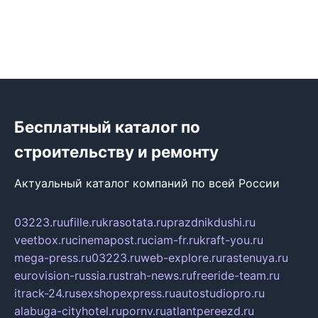
Бесплатный каталог по
строительству и ремонту
Актуальный каталог компаний по всей России
03223.ru
ufille.ru
krasotata.ru
prazdnikdushi.ru
veetbox.ru
cinemapost.ru
ciam-fr.ru
kraft-you.ru
mega-press.ru
03223.ru
web-explore.ru
rastenuya.ru
eurovision-russia.ru
strah-news.ru
freeride-team.ru
itrack-24.ru
sexshopexpress.ru
autostudiopro.ru
alabuga-cityhotel.ru
pornv.ru
atlantpereezd.ru