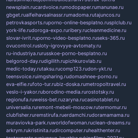
newsplain.ru
cardvoice.ru
modopaper.ru
manunae.ru
gbget.ru
alfeihavsalnassr.ru
madoma.ru
tajuncos.ru
petrovkasports.ru
porno-online-besplatno.ru
splclub.ru
york-life.ru
doroga-expo.ru
ribery.ru
cleanmedicine.ru
slovar-ivrit.ru
porno-video-besplatno.ru
seks-365.ru
ovucontrol.ru
sloty-igrovyye-avtomaty.ru
ru-industriya.ru
russkoe-porno-besplatno.ru
belgorod-day.ru
digilith.ru
pichkurovlab.ru
medic-today.ru
taksu.ru
comp123.ru
don-ykt.ru
teensvoice.ru
imgsharing.ru
domashnee-porno.ru
eva-elfie.ru
foto-tur.ru
biz-doska.ru
metropoltravel.ru
veslo-i-yakor.ru
borodino-media.ru
rostotsky.ru
regionufa.ru
weiss-bet.ru
zaryna.ru
casinotablet.ru
universalia.ru
remont-mebeli-moscow.ru
termomur.ru
clubfisher.ru
remstirufa.ru
erdamchi.ru
doramamama.ru
muraviovka-park.ru
worldofwoman.ru
clean-dreams.ru
arkrym.ru
kristinita.ru
dircomputer.ru
healthenter.ru