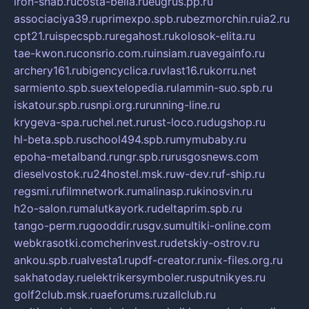
iron-snab.ru
costa-bella.ru
eugrus.pp.ru
associaciya39.ru
primexpo.spb.ru
bezmorchin.ru
ia2.ru
cpt21.ru
ispecspb.ru
regahost.ru
kolosok-elita.ru
tae-kwon.ru
consrio.com.ru
insiam.ru
avegainfo.ru
archery161.ru
bigencyclica.ru
vlast16.ru
korru.net
sarmiento.spb.su
extelopedia.ru
lammin-suo.spb.ru
iskatour.spb.ru
snpi.org.ru
running-line.ru
krygeva-spa.ru
chel.net.ru
rust-loco.ru
dugshop.ru
hl-beta.spb.ru
school494.spb.ru
mymubaby.ru
epoha-metalband.ru
ngr.spb.ru
rusgosnews.com
dieselvostok.ru
24hostel.msk.ru
w-dev.ru
f-ship.ru
regsmi.ru
filmnetwork.ru
malinasp.ru
kinosvin.ru
h2o-salon.ru
malutkayork.ru
deltaprim.spb.ru
tango-perm.ru
gooddir.ru
sgv.su
multiki-online.com
webkrasotki.com
cherinvest.ru
detskiy-ostrov.ru
ankou.spb.ru
alvesta1.ru
pdf-creator.ru
nix-files.org.ru
sakhatoday.ru
elektrikersymboler.ru
sputnikyes.ru
golf2club.msk.ru
aeforums.ru
zallclub.ru