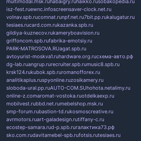
multimodal.msk.ru
habaigry.ru
haikko.ru
sobakopedia.ru
isz-fest.ru
ewnc.info
screensaver-clock.net.ru
volnav.spb.ru
comnat.ru
npf.net.ru
7bit.pp.ru
kalugatur.ru
tesiaes.ru
card.com.ru
kazanka.spb.ru
gildiya-kuznecov.ru
kameryboavision.ru
griffoncom.spb.ru
fabrika-emotsiy.ru
PARK-MATROSOVA.RU
agat.spb.ru
avtoyurist-moskva1.ru
hardware.org.ru
схема-авто.рф
dg-lab.ru
angrup.ru
recruiter.spb.ru
music8.spb.ru
krsk124.ru
kubok.spb.ru
romanofforex.ru
analitikaplus.ru
spyonline.ru
zosikamery.ru
sloboda-ural.pp.ru
AUTO-COM.SU
hohota.net
alimy.ru
online-z.com
aromat-vostoka.ru
otdelkaexp.ru
mobilvest.ru
bbd.net.ru
mebelshop.msk.ru
smp-forum.ru
bastion-td.ru
kosmoscreative.ru
avrmotors.ru
art-galadesign.ru
tiffany-c.ru
ecostep-samara.ru
d-p.spb.ru
галактика73.рф
sko.com.ru
davitamebel-spb.ru
fotsis.ru
tesiaes.ru