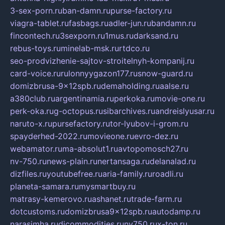
3-sex-porn.ru
ban-damn.ru
purse-factory.ru
viagra-tablet.ru
fasbags.ru
adler-jun.ru
bandamn.ru
fincontech.ru
3sexporn.ru
1mus.ru
darksand.ru
rebus-toys.ru
minelab-msk.ru
rtdco.ru
seo-prodvizhenie-sajtov-stroitelnyh-kompanij.ru
card-voice.ru
rulonnyygazon177.ru
snow-guard.ru
domizbrusa-9x12spb.ru
demaholding.ru
aalse.ru
a380club.ru
argentinamia.ru
perkoka.ru
movie-one.ru
perk-oka.ru
g-octopus.ru
sibarchives.ru
andreislyusar.ru
naruto-x.ru
pursefactory.ru
tor-lyubov-i-grom.ru
spayderhed-2022.ru
movieone.ru
evro-dez.ru
webamator.ru
ma-absolut1.ru
avtopomosch27.ru
nv-750.ru
news-plain.ru
nertansaga.ru
delanalad.ru
dizfiles.ru
youtubefree.ru
aria-family.ru
roadli.ru
planeta-samara.ru
mysmartbuy.ru
matrasy-kemerovo.ru
ashanet.ru
trade-farm.ru
dotcustoms.ru
domizbrusa9x12spb.ru
autodamp.ru
narasimha.ru
djcommodities.ru
nv750.ru
x-ton.ru