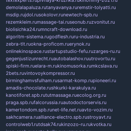
textexperts.ru
pivnaya-kruzhka.ru
kinofilmy-2021.ru
demolalapaluza.ru
tanyavanya.ru
remstir-tolyatti.ru
msdip.ru
jdol.ru
sokolovr.ru
newtech-spb.ru
rezemkleim.ru
massage-tai.ru
seonub.ru
zvonitut.ru
biolisichka24.ru
mncraft-download.ru
algoritm-sistema.ru
godflesh.ru
ru-industria.ru
zebra-tlt.ru
okna-proficom.ru
erynok.ru
onlinekinospace.ru
startupstudio-fefu.ru
zarges-ru.ru
gegenjustizunrecht.ru
autobalashov.ru
utrovortu.ru
spiski-firm.ru
elara-m.ru
kinomusorka.ru
mkcslava.ru
2bets.ru
vintovoykompressor.ru
birminghamvsfulham.ru
sarmat-komp.ru
pioneeri.ru
amadis-chocolate.ru
shkurki-karakulya.ru
kanotiforet.spb.ru
tutmassage.ru
ecolog.org.ru
praga.spb.ru
falcorussia.ru
autodoctorservis.ru
kamertondom.spb.ru
net-life.net.ru
avto-vozim.ru
sakhcamera.ru
alliance-electro.spb.ru
stroyavt.ru
controlweb1.ru
tdsak74.ru
kinzozo-ru.ru
kvotka.ru