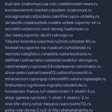
bud-em-znakomye.ru
a-cdc.ru
elektrostal-news.ru
korolevremont-market.ru
budem-znakomye.ru
oooagrosnab.ru
fpodaso.ru
emfire.ru
pro-otdelky.ru
ukrasotki.ru
seksuzbek.ru
seks-uzbek.ru
porno-vk.ru
sovratili.ru
olecoon.ru
vd-dosug.ru
adonyev.ru
rbc-news.ru
porno-skvirt.ru
krospr.ru
13autor-kolonka.ru
sormol.ru
2rich.ru
hostel-65.ru
hostserve.ru
porno-na-russkom.ru
mishinlab.ru
neznobi.ru
bigfatcc.ru
habble.ru
starbucksvia.ru
delfinet.ru
silvernano.ru
elestal.ru
vektor-doroga.ru
velotrenajery.ru
pronso54.ru
lenasever.ru
lovinskix.ru
show-pets.ru
smartnews03.ru
discofoxworld.ru
miraclecoon.ru
pongup.ru
hostel65.ru
liura.ru
glasspb.ru
firehunters.ru
gribowo.ru
gnalis.ru
bulkitula.ru
hometown-france.ru
1-xbeticricetc-1-xbetti-5.ru
shop-garena.ru
cricetc-1-xbetr-1-xbetcc-2.ru
one-life-story.ru
top-halyava.ru
accounts112.ru
poka-vse-doma-2.ru
3-d-file.ru
hahahaharms.ru