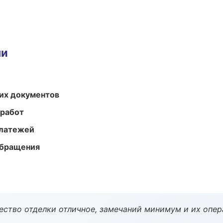
ми
их документов
 работ
платежей
обращения
чество отделки отличное, замечаний минимум и их опер