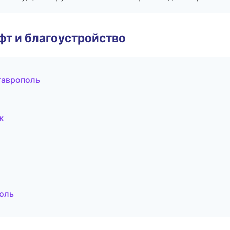
т и благоустройство
таврополь
к
оль