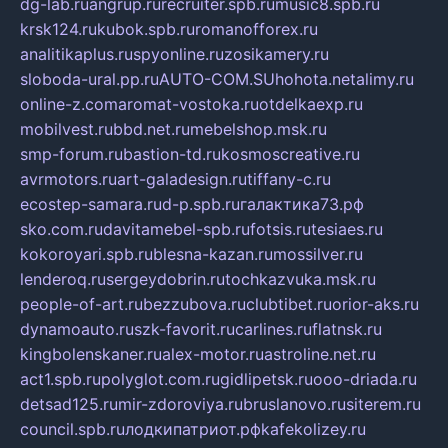
dg-lab.ru
angrup.ru
recruiter.spb.ru
music8.spb.ru
krsk124.ru
kubok.spb.ru
romanofforex.ru
analitikaplus.ru
spyonline.ru
zosikamery.ru
sloboda-ural.pp.ru
AUTO-COM.SU
hohota.net
alimy.ru
online-z.com
aromat-vostoka.ru
otdelkaexp.ru
mobilvest.ru
bbd.net.ru
mebelshop.msk.ru
smp-forum.ru
bastion-td.ru
kosmoscreative.ru
avrmotors.ru
art-galadesign.ru
tiffany-c.ru
ecostep-samara.ru
d-p.spb.ru
галактика73.рф
sko.com.ru
davitamebel-spb.ru
fotsis.ru
tesiaes.ru
kokoroyari.spb.ru
blesna-kazan.ru
mossilver.ru
lenderoq.ru
sergeydobrin.ru
tochkazvuka.msk.ru
people-of-art.ru
bezzubova.ru
clubtibet.ru
orior-aks.ru
dynamoauto.ru
szk-favorit.ru
carlines.ru
flatnsk.ru
kingbolenskaner.ru
alex-motor.ru
astroline.net.ru
act1.spb.ru
polyglot.com.ru
gidlipetsk.ru
ooo-driada.ru
detsad125.ru
mir-zdoroviya.ru
bruslanovo.ru
siterem.ru
council.spb.ru
лодкипатриот.рф
kafekolizey.ru