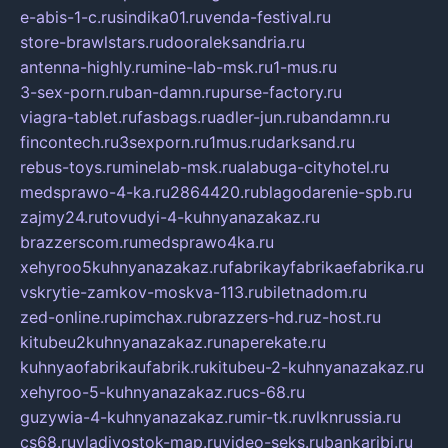
e-abis-1-c.ru
sindika01.ru
venda-festival.ru
store-brawlstars.ru
dooraleksandria.ru
antenna-highly.ru
mine-lab-msk.ru
1-mus.ru
3-sex-porn.ru
ban-damn.ru
purse-factory.ru
viagra-tablet.ru
fasbags.ru
adler-jun.ru
bandamn.ru
fincontech.ru
3sexporn.ru
1mus.ru
darksand.ru
rebus-toys.ru
minelab-msk.ru
alabuga-cityhotel.ru
medsprawo-4-ka.ru
2864420.ru
blagodarenie-spb.ru
zajmy24.ru
tovudyi-4-kuhnyanazakaz.ru
brazzerscom.ru
medsprawo4ka.ru
xehyroo5kuhnyanazakaz.ru
fabrikayfabrikaefabrika.ru
vskrytie-zamkov-moskva-113.ru
biletnadom.ru
zed-online.ru
pimchax.ru
brazzers-hd.ru
z-host.ru
kitubeu2kuhnyanazakaz.ru
naperekate.ru
kuhnyaofabrikaufabrik.ru
kitubeu-2-kuhnyanazakaz.ru
xehyroo-5-kuhnyanazakaz.ru
cs-68.ru
guzywia-4-kuhnyanazakaz.ru
mir-tk.ru
vlknrussia.ru
cs68.ru
vladivostok-map.ru
video-seks.ru
bankaribi.ru