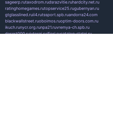
sageerp.ru
taxodrom.ru
dsrazvitie.ru
hardcity.net.ru
ratinghomegames.ru
topservice25.ru
gubernyan.ru
gtglasslined.ru
ii4.ru
tssport.spb.ru
andorra24.com
blackwallstreet.ru
oboimos.ru
optim-doors.com.ru
ikuch.ru
nycr.org.ru
npa21.ru
vremya-ch.spb.ru
desert000.ru
ivtorgi.ru
ifiori.ru
catalog-statei.ru
dcv.org.ru
spetsmaster174.ru
ipkameryhiseeu.ru
dum26.ru
ruspol.spb.ru
fr-opendp.ru
kam-solnyshko.ru
cheyenne-arapaho.ru
sevzapmetal.spb.ru
ted-lapidus.spb.ru
parasite-eliminator.ru
sigma-complete.ru
modernworld.ru
dama-moda.ru
eholot-group.ru
sk-nvkz.ru
DRONGOLD.RU
democratia2.ru
i-farmer.ru
mass-sport.org
jablonex.spb.ru
bookmess.ru
linkword.ru
refineua.com.ru
cs-spec.net.ru
altay-mebel.ru
DNK-THEATRE.RU
mechaniks.spb.ru
ipcamtechage.ru
skosta.ru
a-sun.ru
stroy-ldsp.ru
snowlands.org.ru
childrensshoes.ru
mrlizzy.ru
mebelsofiakrd.ru