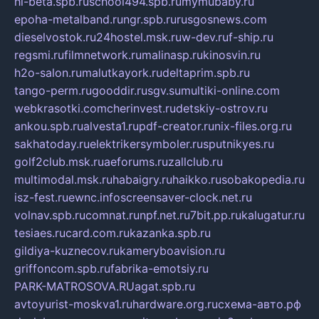
hl-beta.spb.ru
school494.spb.ru
mymubaby.ru
epoha-metalband.ru
ngr.spb.ru
rusgosnews.com
dieselvostok.ru
24hostel.msk.ru
w-dev.ru
f-ship.ru
regsmi.ru
filmnetwork.ru
malinasp.ru
kinosvin.ru
h2o-salon.ru
malutkayork.ru
deltaprim.spb.ru
tango-perm.ru
gooddir.ru
sgv.su
multiki-online.com
webkrasotki.com
cherinvest.ru
detskiy-ostrov.ru
ankou.spb.ru
alvesta1.ru
pdf-creator.ru
nix-files.org.ru
sakhatoday.ru
elektrikersymboler.ru
sputnikyes.ru
golf2club.msk.ru
aeforums.ru
zallclub.ru
multimodal.msk.ru
habaigry.ru
haikko.ru
sobakopedia.ru
isz-fest.ru
ewnc.info
screensaver-clock.net.ru
volnav.spb.ru
comnat.ru
npf.net.ru
7bit.pp.ru
kalugatur.ru
tesiaes.ru
card.com.ru
kazanka.spb.ru
gildiya-kuznecov.ru
kameryboavision.ru
griffoncom.spb.ru
fabrika-emotsiy.ru
PARK-MATROSOVA.RU
agat.spb.ru
avtoyurist-moskva1.ru
hardware.org.ru
схема-авто.рф