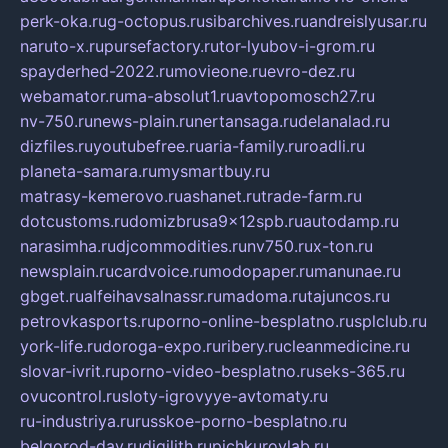
perk-oka.ru
g-octopus.ru
sibarchives.ru
andreislyusar.ru
naruto-x.ru
pursefactory.ru
tor-lyubov-i-grom.ru
spayderhed-2022.ru
movieone.ru
evro-dez.ru
webamator.ru
ma-absolut1.ru
avtopomosch27.ru
nv-750.ru
news-plain.ru
nertansaga.ru
delanalad.ru
dizfiles.ru
youtubefree.ru
aria-family.ru
roadli.ru
planeta-samara.ru
mysmartbuy.ru
matrasy-kemerovo.ru
ashanet.ru
trade-farm.ru
dotcustoms.ru
domizbrusa9x12spb.ru
autodamp.ru
narasimha.ru
djcommodities.ru
nv750.ru
x-ton.ru
newsplain.ru
cardvoice.ru
modopaper.ru
manunae.ru
gbget.ru
alfeihavsalnassr.ru
madoma.ru
tajuncos.ru
petrovkasports.ru
porno-online-besplatno.ru
splclub.ru
york-life.ru
doroga-expo.ru
ribery.ru
cleanmedicine.ru
slovar-ivrit.ru
porno-video-besplatno.ru
seks-365.ru
ovucontrol.ru
sloty-igrovyye-avtomaty.ru
ru-industriya.ru
russkoe-porno-besplatno.ru
belgorod-day.ru
digilith.ru
pichkurovlab.ru