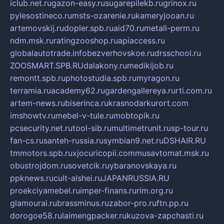
iclub.net.ru
gazon-easy.ru
sugarepilekb.ru
grinox.ru
pylesostineco.ru
msts-ozarenie.ru
kameryjooan.ru
artemovskij.ru
dopler.spb.ru
aid70.ru
metall-perm.ru
ndm.msk.ru
ratingzooshop.ru
apiaccess.ru
globalautotrade.info
bezverhovskoe.ru
drsschool.ru
ZOOSMART.SPB.RU
dalakony.ru
medikijob.ru
remontt.spb.ru
photostudia.spb.ru
myragon.ru
terramia.ru
academy62.ru
gardengallereya.ru
rti.com.ru
artem-news.ru
biserinca.ru
krasnodarkurort.com
imshowtv.ru
mebel-v-tule.ru
mobtopik.ru
pcsecurity.net.ru
tool-sib.ru
multimetrunit.ru
sp-tour.ru
fan-cs.ru
santeh-russia.ru
symbian9.net.ru
DSHAIR.RU
tmmotors.spb.ru
xjocuricopii.com
musavtomat.msk.ru
obustrojdom.ru
sovetcik.ru
ybaranovskaya.ru
ppknews.ru
cult-alshei.ru
JAPANRUSSIA.RU
proekciyamebel.ru
imper-finans.ru
rim.org.ru
glamourai.ru
brassminus.ru
zabor-pro.ru
ftn.pp.ru
dorogoe58.ru
laimengpacker.ru
kuzova-zapchasti.ru