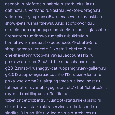
neznobi.ru
bigfatcc.ru
habble.ru
starbucksvia.ru
delfinet.ru
silvernano.ru
elestal.ru
vektor-doroga.ru
velotrenajery.ru
pronso54.ru
lenasever.ru
lovinskix.ru
show-pets.ru
smartnews03.ru
discofoxworld.ru
miraclecoon.ru
pongup.ru
hostel65.ru
liura.ru
glasspb.ru
firehunters.ru
gribowo.ru
gnalis.ru
bulkitula.ru
hometown-france.ru
1-xbeticricetc-1-xbetti-5.ru
shop-garena.ru
cricetc-1-xbetr-1-xbetcc-2.ru
one-life-story.ru
top-halyava.ru
accounts112.ru
poka-vse-doma-2.ru
3-d-file.ru
hahahaharms.ru
g2012.ru
tst-1.ru
shaggy-cat.ru
opsmgr.ru
ev-gallery.ru
g-2012.ru
ops-mgr.ru
accounts-112.ru
csm-demo.ru
poka-vse-doma2.ru
airgungames.ru
allseo-host.ru
tehosmotre.ru
varieta-yug.ru
cricetc1xbetr1xbetcc2.ru
raytor-d.ru
atillagunn.ru
3d-file.ru
1xbeticricetc1xbetti5.ru
uafoot-statti.ru
e-abis1c.ru
store-brawl-stars.ru
kts-services.ru
dark-sand.ru
sindika-01.ru
sp-life.ru
x-legion.ru
sib-archives.ru