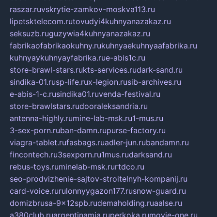
raszar.ru
vskrytie-zamkov-moskva113.ru
lipetsktelecom.ru
tovudyi4kuhnyanazakaz.ru
seksuzb.ru
guzywia4kuhnyanazakaz.ru
fabrikaofabrikaokuhny.ru
kuhnyaekuhnyaafabrika.ru
kuhnyaykuhnyayfabrika.ru
e-abis1c.ru
store-brawl-stars.ru
kts-services.ru
dark-sand.ru
sindika-01.ru
sp-life.ru
x-legion.ru
sib-archives.ru
e-abis-1-c.ru
sindika01.ru
venda-festival.ru
store-brawlstars.ru
dooraleksandria.ru
antenna-highly.ru
mine-lab-msk.ru
1-mus.ru
3-sex-porn.ru
ban-damn.ru
purse-factory.ru
viagra-tablet.ru
fasbags.ru
adler-jun.ru
bandamn.ru
fincontech.ru
3sexporn.ru
1mus.ru
darksand.ru
rebus-toys.ru
minelab-msk.ru
rtdco.ru
seo-prodvizhenie-sajtov-stroitelnyh-kompanij.ru
card-voice.ru
rulonnyygazon177.ru
snow-guard.ru
domizbrusa-9x12spb.ru
demaholding.ru
aalse.ru
a380club.ru
argentinamia.ru
perkoka.ru
movie-one.ru