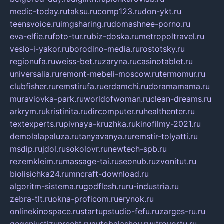
medic-today.ru
taksu.ru
comp123.ru
don-ykt.ru
teensvoice.ru
imgsharing.ru
domashnee-porno.ru
eva-elfie.ru
foto-tur.ru
biz-doska.ru
metropoltravel.ru
veslo-i-yakor.ru
borodino-media.ru
rostotsky.ru
regionufa.ru
weiss-bet.ru
zaryna.ru
casinotablet.ru
universalia.ru
remont-mebeli-moscow.ru
termomur.ru
clubfisher.ru
remstirufa.ru
erdamchi.ru
doramamama.ru
muraviovka-park.ru
worldofwoman.ru
clean-dreams.ru
arkrym.ru
kristinita.ru
dircomputer.ru
healthenter.ru
textexperts.ru
pivnaya-kruzhka.ru
kinofilmy-2021.ru
demolalapaluza.ru
tanyavanya.ru
remstir-tolyatti.ru
msdip.ru
jdol.ru
sokolovr.ru
newtech-spb.ru
rezemkleim.ru
massage-tai.ru
seonub.ru
zvonitut.ru
biolisichka24.ru
mncraft-download.ru
algoritm-sistema.ru
godflesh.ru
ru-industria.ru
zebra-tlt.ru
okna-proficom.ru
erynok.ru
onlinekinospace.ru
startupstudio-fefu.ru
zarges-ru.ru