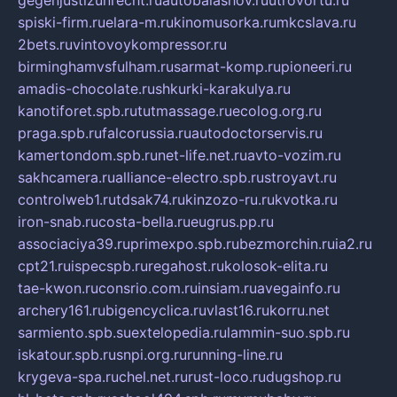
gegenjustizunrecht.ru
autobalashov.ru
utrovortu.ru
spiski-firm.ru
elara-m.ru
kinomusorka.ru
mkcslava.ru
2bets.ru
vintovoykompressor.ru
birminghamvsfulham.ru
sarmat-komp.ru
pioneeri.ru
amadis-chocolate.ru
shkurki-karakulya.ru
kanotiforet.spb.ru
tutmassage.ru
ecolog.org.ru
praga.spb.ru
falcorussia.ru
autodoctorservis.ru
kamertondom.spb.ru
net-life.net.ru
avto-vozim.ru
sakhcamera.ru
alliance-electro.spb.ru
stroyavt.ru
controlweb1.ru
tdsak74.ru
kinzozo-ru.ru
kvotka.ru
iron-snab.ru
costa-bella.ru
eugrus.pp.ru
associaciya39.ru
primexpo.spb.ru
bezmorchin.ru
ia2.ru
cpt21.ru
ispecspb.ru
regahost.ru
kolosok-elita.ru
tae-kwon.ru
consrio.com.ru
insiam.ru
avegainfo.ru
archery161.ru
bigencyclica.ru
vlast16.ru
korru.net
sarmiento.spb.su
extelopedia.ru
lammin-suo.spb.ru
iskatour.spb.ru
snpi.org.ru
running-line.ru
krygeva-spa.ru
chel.net.ru
rust-loco.ru
dugshop.ru