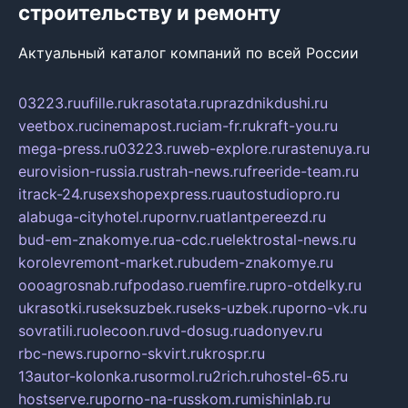
строительству и ремонту
Актуальный каталог компаний по всей России
03223.ru
ufille.ru
krasotata.ru
prazdnikdushi.ru
veetbox.ru
cinemapost.ru
ciam-fr.ru
kraft-you.ru
mega-press.ru
03223.ru
web-explore.ru
rastenuya.ru
eurovision-russia.ru
strah-news.ru
freeride-team.ru
itrack-24.ru
sexshopexpress.ru
autostudiopro.ru
alabuga-cityhotel.ru
pornv.ru
atlantpereezd.ru
bud-em-znakomye.ru
a-cdc.ru
elektrostal-news.ru
korolevremont-market.ru
budem-znakomye.ru
oooagrosnab.ru
fpodaso.ru
emfire.ru
pro-otdelky.ru
ukrasotki.ru
seksuzbek.ru
seks-uzbek.ru
porno-vk.ru
sovratili.ru
olecoon.ru
vd-dosug.ru
adonyev.ru
rbc-news.ru
porno-skvirt.ru
krospr.ru
13autor-kolonka.ru
sormol.ru
2rich.ru
hostel-65.ru
hostserve.ru
porno-na-russkom.ru
mishinlab.ru