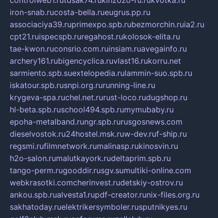
iron-snab.ru
costa-bella.ru
eugrus.pp.ru
associaciya39.ru
primexpo.spb.ru
bezmorchin.ru
ia2.ru
cpt21.ru
ispecspb.ru
regahost.ru
kolosok-elita.ru
tae-kwon.ru
consrio.com.ru
insiam.ru
avegainfo.ru
archery161.ru
bigencyclica.ru
vlast16.ru
korru.net
sarmiento.spb.su
extelopedia.ru
lammin-suo.spb.ru
iskatour.spb.ru
snpi.org.ru
running-line.ru
krygeva-spa.ru
chel.net.ru
rust-loco.ru
dugshop.ru
hl-beta.spb.ru
school494.spb.ru
mymubaby.ru
epoha-metalband.ru
ngr.spb.ru
rusgosnews.com
dieselvostok.ru
24hostel.msk.ru
w-dev.ru
f-ship.ru
regsmi.ru
filmnetwork.ru
malinasp.ru
kinosvin.ru
h2o-salon.ru
malutkayork.ru
deltaprim.spb.ru
tango-perm.ru
gooddir.ru
sgv.su
multiki-online.com
webkrasotki.com
cherinvest.ru
detskiy-ostrov.ru
ankou.spb.ru
alvesta1.ru
pdf-creator.ru
nix-files.org.ru
sakhatoday.ru
elektrikersymboler.ru
sputnikyes.ru