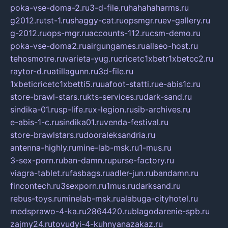
poka-vse-doma-2.ru
3-d-file.ru
hahahaharms.ru
g2012.ru
tst-1.ru
shaggy-cat.ru
opsmgr.ru
ev-gallery.ru
g-2012.ru
ops-mgr.ru
accounts-112.ru
csm-demo.ru
poka-vse-doma2.ru
airgungames.ru
allseo-host.ru
tehosmotre.ru
varieta-yug.ru
cricetc1xbetr1xbetcc2.ru
raytor-d.ru
atillagunn.ru
3d-file.ru
1xbeticricetc1xbetti5.ru
uafoot-statti.ru
e-abis1c.ru
store-brawl-stars.ru
kts-services.ru
dark-sand.ru
sindika-01.ru
sp-life.ru
x-legion.ru
sib-archives.ru
e-abis-1-c.ru
sindika01.ru
venda-festival.ru
store-brawlstars.ru
dooraleksandria.ru
antenna-highly.ru
mine-lab-msk.ru
1-mus.ru
3-sex-porn.ru
ban-damn.ru
purse-factory.ru
viagra-tablet.ru
fasbags.ru
adler-jun.ru
bandamn.ru
fincontech.ru
3sexporn.ru
1mus.ru
darksand.ru
rebus-toys.ru
minelab-msk.ru
alabuga-cityhotel.ru
medsprawo-4-ka.ru
2864420.ru
blagodarenie-spb.ru
zajmy24.ru
tovudyi-4-kuhnyanazakaz.ru