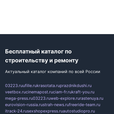
Бесплатный каталог по
строительству и ремонту
Актуальный каталог компаний по всей России
03223.ru
ufille.ru
krasotata.ru
prazdnikdushi.ru
veetbox.ru
cinemapost.ru
ciam-fr.ru
kraft-you.ru
mega-press.ru
03223.ru
web-explore.ru
rastenuya.ru
eurovision-russia.ru
strah-news.ru
freeride-team.ru
itrack-24.ru
sexshopexpress.ru
autostudiopro.ru