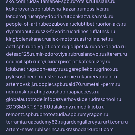
sko.com.ru
davitamebel-spb.ru
fotsis.ru
tesiaes.ru
kokoroyari.spb.ru
blesna-kazan.ru
mossilver.ru
lenderoq.ru
sergeydobrin.ru
tochkazvuka.msk.ru
people-of-art.ru
bezzubova.ru
clubtibet.ru
orior-aks.ru
dynamoauto.ru
szk-favorit.ru
carlines.ru
flatnsk.ru
kingbolenskaner.ru
alex-motor.ru
astroline.net.ru
act1.spb.ru
polyglot.com.ru
gidlipetsk.ru
ooo-driada.ru
detsad125.ru
mir-zdoroviya.ru
bruslanovo.ru
siterem.ru
council.spb.ru
лодкипатриот.рф
kafekolizey.ru
iclub.net.ru
gazon-easy.ru
sugarepilekb.ru
grinox.ru
pylesostineco.ru
msts-ozarenie.ru
kameryjooan.ru
artemovskij.ru
dopler.spb.ru
aid70.ru
metall-perm.ru
ndm.msk.ru
ratingzooshop.ru
apiaccess.ru
globalautotrade.info
bezverhovskoe.ru
drsschool.ru
ZOOSMART.SPB.RU
dalakony.ru
medikijob.ru
remontt.spb.ru
photostudia.spb.ru
myragon.ru
terramia.ru
academy62.ru
gardengallereya.ru
rti.com.ru
artem-news.ru
biserinca.ru
krasnodarkurort.com