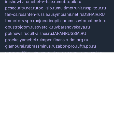
imshowtv.ru
mebel-v-tule.ru
mobtopik.ru
pcsecurity.net.ru
tool-sib.ru
multimetrunit.ru
sp-tour.ru
fan-cs.ru
santeh-russia.ru
symbian9.net.ru
DSHAIR.RU
tmmotors.spb.ru
xjocuricopii.com
musavtomat.msk.ru
obustrojdom.ru
sovetcik.ru
ybaranovskaya.ru
ppknews.ru
cult-alshei.ru
JAPANRUSSIA.RU
proekciyamebel.ru
imper-finans.ru
rim.org.ru
glamourai.ru
brassminus.ru
zabor-pro.ru
ftn.pp.ru
dorogoe58.ru
laimengpacker.ru
kuzova-zapchasti.ru
sageerp.ru
taxodrom.ru
dsrazvitie.ru
hardcity.net.ru
ratinghomegames.ru
topservice25.ru
gubernyan.ru
gtglasslined.ru
ii4.ru
tssport.spb.ru
andorra24.com
blackwallstreet.ru
oboimos.ru
optim-doors.com.ru
ikuch.ru
nycr.org.ru
npa21.ru
vremya-ch.spb.ru
desert000.ru
ivtorgi.ru
ifiori.ru
catalog-statei.ru
dcv.org.ru
spetsmaster174.ru
ipkameryhiseeu.ru
dum26.ru
ruspol.spb.ru
fr-opendp.ru
kam-solnyshko.ru
cheyenne-arapaho.ru
sevzapmetal.spb.ru