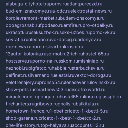
alabuga-cityhotel.ru
pornv.ru
atlantpereezd.ru
bud-em-znakomye.ru
a-cdc.ru
elektrostal-news.ru
korolevremont-market.ru
budem-znakomye.ru
oooagrosnab.ru
fpodaso.ru
emfire.ru
pro-otdelky.ru
ukrasotki.ru
seksuzbek.ru
seks-uzbek.ru
porno-vk.ru
sovratili.ru
olecoon.ru
vd-dosug.ru
adonyev.ru
rbc-news.ru
porno-skvirt.ru
krospr.ru
13autor-kolonka.ru
sormol.ru
2rich.ru
hostel-65.ru
hostserve.ru
porno-na-russkom.ru
mishinlab.ru
neznobi.ru
bigfatcc.ru
habble.ru
starbucksvia.ru
delfinet.ru
silvernano.ru
elestal.ru
vektor-doroga.ru
velotrenajery.ru
pronso54.ru
lenasever.ru
lovinskix.ru
show-pets.ru
smartnews03.ru
discofoxworld.ru
miraclecoon.ru
pongup.ru
hostel65.ru
liura.ru
glasspb.ru
firehunters.ru
gribowo.ru
gnalis.ru
bulkitula.ru
hometown-france.ru
1-xbeticricetc-1-xbetti-5.ru
shop-garena.ru
cricetc-1-xbetr-1-xbetcc-2.ru
one-life-story.ru
top-halyava.ru
accounts112.ru