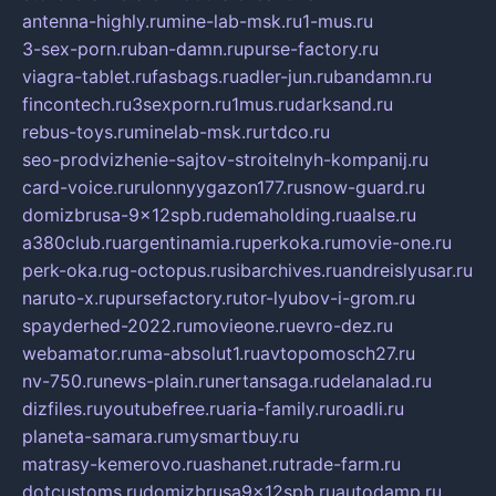
antenna-highly.ru
mine-lab-msk.ru
1-mus.ru
3-sex-porn.ru
ban-damn.ru
purse-factory.ru
viagra-tablet.ru
fasbags.ru
adler-jun.ru
bandamn.ru
fincontech.ru
3sexporn.ru
1mus.ru
darksand.ru
rebus-toys.ru
minelab-msk.ru
rtdco.ru
seo-prodvizhenie-sajtov-stroitelnyh-kompanij.ru
card-voice.ru
rulonnyygazon177.ru
snow-guard.ru
domizbrusa-9x12spb.ru
demaholding.ru
aalse.ru
a380club.ru
argentinamia.ru
perkoka.ru
movie-one.ru
perk-oka.ru
g-octopus.ru
sibarchives.ru
andreislyusar.ru
naruto-x.ru
pursefactory.ru
tor-lyubov-i-grom.ru
spayderhed-2022.ru
movieone.ru
evro-dez.ru
webamator.ru
ma-absolut1.ru
avtopomosch27.ru
nv-750.ru
news-plain.ru
nertansaga.ru
delanalad.ru
dizfiles.ru
youtubefree.ru
aria-family.ru
roadli.ru
planeta-samara.ru
mysmartbuy.ru
matrasy-kemerovo.ru
ashanet.ru
trade-farm.ru
dotcustoms.ru
domizbrusa9x12spb.ru
autodamp.ru