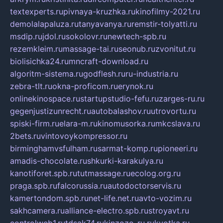
textexperts.ru
pivnaya-kruzhka.ru
kinofilmy-2021.ru
demolalapaluza.ru
tanyavanya.ru
remstir-tolyatti.ru
msdip.ru
jdol.ru
sokolovr.ru
newtech-spb.ru
rezemkleim.ru
massage-tai.ru
seonub.ru
zvonitut.ru
biolisichka24.ru
mncraft-download.ru
algoritm-sistema.ru
godflesh.ru
ru-industria.ru
zebra-tlt.ru
okna-proficom.ru
erynok.ru
onlinekinospace.ru
startupstudio-fefu.ru
zarges-ru.ru
gegenjustizunrecht.ru
autobalashov.ru
utrovortu.ru
spiski-firm.ru
elara-m.ru
kinomusorka.ru
mkcslava.ru
2bets.ru
vintovoykompressor.ru
birminghamvsfulham.ru
sarmat-komp.ru
pioneeri.ru
amadis-chocolate.ru
shkurki-karakulya.ru
kanotiforet.spb.ru
tutmassage.ru
ecolog.org.ru
praga.spb.ru
falcorussia.ru
autodoctorservis.ru
kamertondom.spb.ru
net-life.net.ru
avto-vozim.ru
sakhcamera.ru
alliance-electro.spb.ru
stroyavt.ru
controlweb1.ru
tdsak74.ru
kinzozo-ru.ru
kvotka.ru