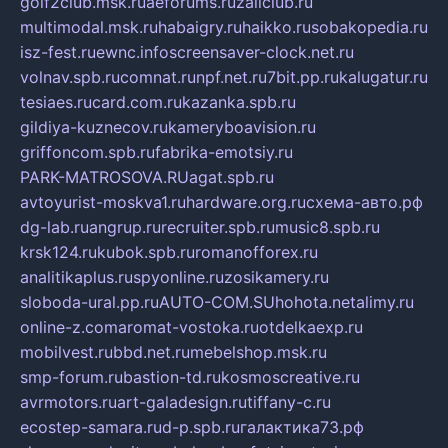
golf2club.msk.ru
aeforums.ru
zallclub.ru
multimodal.msk.ru
habaigry.ru
haikko.ru
sobakopedia.ru
isz-fest.ru
ewnc.info
screensaver-clock.net.ru
volnav.spb.ru
comnat.ru
npf.net.ru
7bit.pp.ru
kalugatur.ru
tesiaes.ru
card.com.ru
kazanka.spb.ru
gildiya-kuznecov.ru
kameryboavision.ru
griffoncom.spb.ru
fabrika-emotsiy.ru
PARK-MATROSOVA.RU
agat.spb.ru
avtoyurist-moskva1.ru
hardware.org.ru
схема-авто.рф
dg-lab.ru
angrup.ru
recruiter.spb.ru
music8.spb.ru
krsk124.ru
kubok.spb.ru
romanofforex.ru
analitikaplus.ru
spyonline.ru
zosikamery.ru
sloboda-ural.pp.ru
AUTO-COM.SU
hohota.net
alimy.ru
online-z.com
aromat-vostoka.ru
otdelkaexp.ru
mobilvest.ru
bbd.net.ru
mebelshop.msk.ru
smp-forum.ru
bastion-td.ru
kosmoscreative.ru
avrmotors.ru
art-galadesign.ru
tiffany-c.ru
ecostep-samara.ru
d-p.spb.ru
галактика73.рф