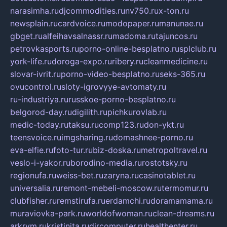
narasimha.ru
djcommodities.ru
nv750.ru
x-ton.ru
newsplain.ru
cardvoice.ru
modopaper.ru
manunae.ru
gbget.ru
alfeihavsalnassr.ru
madoma.ru
tajuncos.ru
petrovkasports.ru
porno-online-besplatno.ru
splclub.ru
york-life.ru
doroga-expo.ru
ribery.ru
cleanmedicine.ru
slovar-ivrit.ru
porno-video-besplatno.ru
seks-365.ru
ovucontrol.ru
sloty-igrovyye-avtomaty.ru
ru-industriya.ru
russkoe-porno-besplatno.ru
belgorod-day.ru
digilith.ru
pichkurovlab.ru
medic-today.ru
taksu.ru
comp123.ru
don-ykt.ru
teensvoice.ru
imgsharing.ru
domashnee-porno.ru
eva-elfie.ru
foto-tur.ru
biz-doska.ru
metropoltravel.ru
veslo-i-yakor.ru
borodino-media.ru
rostotsky.ru
regionufa.ru
weiss-bet.ru
zaryna.ru
casinotablet.ru
universalia.ru
remont-mebeli-moscow.ru
termomur.ru
clubfisher.ru
remstirufa.ru
erdamchi.ru
doramamama.ru
muraviovka-park.ru
worldofwoman.ru
clean-dreams.ru
arkrym.ru
kristinita.ru
dircomputer.ru
healthenter.ru