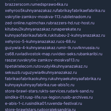
brazzerscom.ru
medsprawo4ka.ru
xehyroo5kuhnyanazakaz.ru
fabrikayfabrikaefabrika.ru
vskrytie-zamkov-moskva-113.ru
biletnadom.ru
zed-online.ru
pimchax.ru
brazzers-hd.ru
z-host.ru
kitubeu2kuhnyanazakaz.ru
naperekate.ru
kuhnyaofabrikaufabrik.ru
kitubeu-2-kuhnyanazakaz.ru
xehyroo-5-kuhnyanazakaz.ru
cs-68.ru
guzywia-4-kuhnyanazakaz.ru
mir-tk.ru
vlknrussia.ru
cs68.ru
vladivostok-map.ru
video-seks.ru
bankaribi.ru
raszar.ru
vskrytie-zamkov-moskva113.ru
lipetsktelecom.ru
tovudyi4kuhnyanazakaz.ru
seksuzb.ru
guzywia4kuhnyanazakaz.ru
fabrikaofabrikaokuhny.ru
kuhnyaekuhnyaafabrika.ru
kuhnyaykuhnyayfabrika.ru
e-abis1c.ru
store-brawl-stars.ru
kts-services.ru
dark-sand.ru
sindika-01.ru
sp-life.ru
x-legion.ru
sib-archives.ru
e-abis-1-c.ru
sindika01.ru
venda-festival.ru
store-brawlstars.ru
dooraleksandria.ru