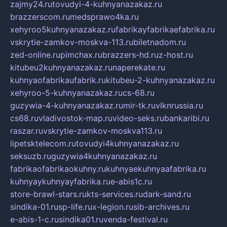
zajmy24.ru
tovudyi-4-kuhnyanazakaz.ru
brazzerscom.ru
medsprawo4ka.ru
xehyroo5kuhnyanazakaz.ru
fabrikayfabrikaefabrika.ru
vskrytie-zamkov-moskva-113.ru
biletnadom.ru
zed-online.ru
pimchax.ru
brazzers-hd.ru
z-host.ru
kitubeu2kuhnyanazakaz.ru
naperekate.ru
kuhnyaofabrikaufabrik.ru
kitubeu-2-kuhnyanazakaz.ru
xehyroo-5-kuhnyanazakaz.ru
cs-68.ru
guzywia-4-kuhnyanazakaz.ru
mir-tk.ru
vlknrussia.ru
cs68.ru
vladivostok-map.ru
video-seks.ru
bankaribi.ru
raszar.ru
vskrytie-zamkov-moskva113.ru
lipetsktelecom.ru
tovudyi4kuhnyanazakaz.ru
seksuzb.ru
guzywia4kuhnyanazakaz.ru
fabrikaofabrikaokuhny.ru
kuhnyaekuhnyaafabrika.ru
kuhnyaykuhnyayfabrika.ru
e-abis1c.ru
store-brawl-stars.ru
kts-services.ru
dark-sand.ru
sindika-01.ru
sp-life.ru
x-legion.ru
sib-archives.ru
e-abis-1-c.ru
sindika01.ru
venda-festival.ru