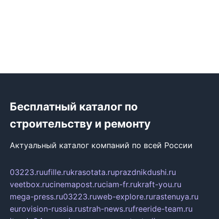
Бесплатный каталог по
строительству и ремонту
Актуальный каталог компаний по всей России
03223.ru
ufille.ru
krasotata.ru
prazdnikdushi.ru
veetbox.ru
cinemapost.ru
ciam-fr.ru
kraft-you.ru
mega-press.ru
03223.ru
web-explore.ru
rastenuya.ru
eurovision-russia.ru
strah-news.ru
freeride-team.ru