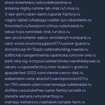
store-brawlstars.ru
dooraleksandria.ru
antenna-highly.ru
mine-lab-msk.ru
1-mus.ru
3-sex-porn.ru
ban-damn.ru
purse-factory.ru
viagra-tablet.ru
fasbags.ru
adler-jun.ru
bandamn.ru
fincontech.ru
3sexporn.ru
1mus.ru
darksand.ru
rebus-toys.ru
minelab-msk.ru
rtdco.ru
seo-prodvizhenie-sajtov-stroitelnyh-kompanij.ru
card-voice.ru
rulonnyygazon177.ru
snow-guard.ru
domizbrusa-9x12spb.ru
demaholding.ru
aalse.ru
a380club.ru
argentinamia.ru
perkoka.ru
movie-one.ru
perk-oka.ru
g-octopus.ru
sibarchives.ru
andreislyusar.ru
naruto-x.ru
pursefactory.ru
tor-lyubov-i-grom.ru
spayderhed-2022.ru
movieone.ru
evro-dez.ru
webamator.ru
ma-absolut1.ru
avtopomosch27.ru
nv-750.ru
news-plain.ru
nertansaga.ru
delanalad.ru
dizfiles.ru
youtubefree.ru
aria-family.ru
roadli.ru
planeta-samara.ru
mysmartbuy.ru
matrasy-kemerovo.ru
ashanet.ru
trade-farm.ru