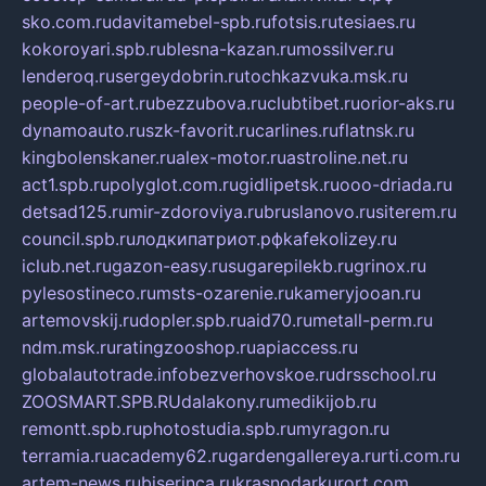
sko.com.ru
davitamebel-spb.ru
fotsis.ru
tesiaes.ru
kokoroyari.spb.ru
blesna-kazan.ru
mossilver.ru
lenderoq.ru
sergeydobrin.ru
tochkazvuka.msk.ru
people-of-art.ru
bezzubova.ru
clubtibet.ru
orior-aks.ru
dynamoauto.ru
szk-favorit.ru
carlines.ru
flatnsk.ru
kingbolenskaner.ru
alex-motor.ru
astroline.net.ru
act1.spb.ru
polyglot.com.ru
gidlipetsk.ru
ooo-driada.ru
detsad125.ru
mir-zdoroviya.ru
bruslanovo.ru
siterem.ru
council.spb.ru
лодкипатриот.рф
kafekolizey.ru
iclub.net.ru
gazon-easy.ru
sugarepilekb.ru
grinox.ru
pylesostineco.ru
msts-ozarenie.ru
kameryjooan.ru
artemovskij.ru
dopler.spb.ru
aid70.ru
metall-perm.ru
ndm.msk.ru
ratingzooshop.ru
apiaccess.ru
globalautotrade.info
bezverhovskoe.ru
drsschool.ru
ZOOSMART.SPB.RU
dalakony.ru
medikijob.ru
remontt.spb.ru
photostudia.spb.ru
myragon.ru
terramia.ru
academy62.ru
gardengallereya.ru
rti.com.ru
artem-news.ru
biserinca.ru
krasnodarkurort.com