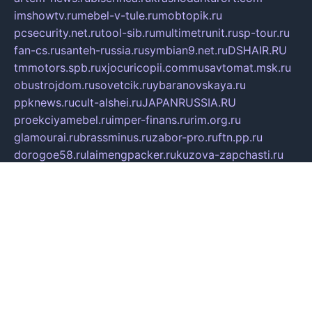
imshowtv.ru
mebel-v-tule.ru
mobtopik.ru
pcsecurity.net.ru
tool-sib.ru
multimetrunit.ru
sp-tour.ru
fan-cs.ru
santeh-russia.ru
symbian9.net.ru
DSHAIR.RU
tmmotors.spb.ru
xjocuricopii.com
musavtomat.msk.ru
obustrojdom.ru
sovetcik.ru
ybaranovskaya.ru
ppknews.ru
cult-alshei.ru
JAPANRUSSIA.RU
proekciyamebel.ru
imper-finans.ru
rim.org.ru
glamourai.ru
brassminus.ru
zabor-pro.ru
ftn.pp.ru
dorogoe58.ru
laimengpacker.ru
kuzova-zapchasti.ru
sageerp.ru
taxodrom.ru
dsrazvitie.ru
hardcity.net.ru
ratinghomegames.ru
topservice25.ru
gubernyan.ru
gtglasslined.ru
ii4.ru
tssport.spb.ru
andorra24.com
blackwallstreet.ru
oboimos.ru
optim-doors.com.ru
ikuch.ru
nycr.org.ru
npa21.ru
vremya-ch.spb.ru
desert000.ru
ivtorgi.ru
ifiori.ru
catalog-statei.ru
dcv.org.ru
spetsmaster174.ru
ipkameryhiseeu.ru
dum26.ru
ruspol.spb.ru
fr-opendp.ru
kam-solnyshko.ru
cheyenne-arapaho.ru
sevzapmetal.spb.ru