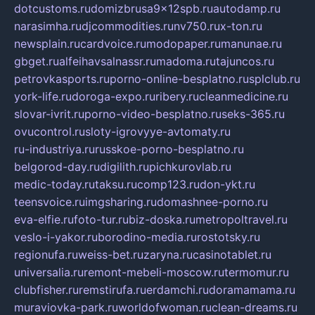
dotcustoms.ru
domizbrusa9x12spb.ru
autodamp.ru
narasimha.ru
djcommodities.ru
nv750.ru
x-ton.ru
newsplain.ru
cardvoice.ru
modopaper.ru
manunae.ru
gbget.ru
alfeihavsalnassr.ru
madoma.ru
tajuncos.ru
petrovkasports.ru
porno-online-besplatno.ru
splclub.ru
york-life.ru
doroga-expo.ru
ribery.ru
cleanmedicine.ru
slovar-ivrit.ru
porno-video-besplatno.ru
seks-365.ru
ovucontrol.ru
sloty-igrovyye-avtomaty.ru
ru-industriya.ru
russkoe-porno-besplatno.ru
belgorod-day.ru
digilith.ru
pichkurovlab.ru
medic-today.ru
taksu.ru
comp123.ru
don-ykt.ru
teensvoice.ru
imgsharing.ru
domashnee-porno.ru
eva-elfie.ru
foto-tur.ru
biz-doska.ru
metropoltravel.ru
veslo-i-yakor.ru
borodino-media.ru
rostotsky.ru
regionufa.ru
weiss-bet.ru
zaryna.ru
casinotablet.ru
universalia.ru
remont-mebeli-moscow.ru
termomur.ru
clubfisher.ru
remstirufa.ru
erdamchi.ru
doramamama.ru
muraviovka-park.ru
worldofwoman.ru
clean-dreams.ru