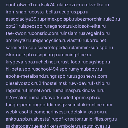
controlweb1.ru
tdsak74.ru
kinzozo-ru.ru
kvotka.ru
iron-snab.ru
costa-bella.ru
eugrus.pp.ru
associaciya39.ru
primexpo.spb.ru
bezmorchin.ru
ia2.ru
cpt21.ru
ispecspb.ru
regahost.ru
kolosok-elita.ru
tae-kwon.ru
consrio.com.ru
insiam.ru
avegainfo.ru
archery161.ru
bigencyclica.ru
vlast16.ru
korru.net
sarmiento.spb.su
extelopedia.ru
lammin-suo.spb.ru
iskatour.spb.ru
snpi.org.ru
running-line.ru
krygeva-spa.ru
chel.net.ru
rust-loco.ru
dugshop.ru
hl-beta.spb.ru
school494.spb.ru
mymubaby.ru
epoha-metalband.ru
ngr.spb.ru
rusgosnews.com
dieselvostok.ru
24hostel.msk.ru
w-dev.ru
f-ship.ru
regsmi.ru
filmnetwork.ru
malinasp.ru
kinosvin.ru
h2o-salon.ru
malutkayork.ru
deltaprim.spb.ru
tango-perm.ru
gooddir.ru
sgv.su
multiki-online.com
webkrasotki.com
cherinvest.ru
detskiy-ostrov.ru
ankou.spb.ru
alvesta1.ru
pdf-creator.ru
nix-files.org.ru
sakhatoday.ru
elektrikersymboler.ru
sputnikyes.ru