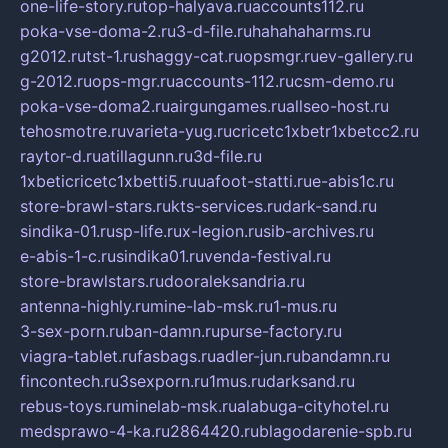
one-life-story.ru
top-halyava.ru
accounts112.ru
poka-vse-doma-2.ru
3-d-file.ru
hahahaharms.ru
g2012.ru
tst-1.ru
shaggy-cat.ru
opsmgr.ru
ev-gallery.ru
g-2012.ru
ops-mgr.ru
accounts-112.ru
csm-demo.ru
poka-vse-doma2.ru
airgungames.ru
allseo-host.ru
tehosmotre.ru
varieta-yug.ru
cricetc1xbetr1xbetcc2.ru
raytor-d.ru
atillagunn.ru
3d-file.ru
1xbeticricetc1xbetti5.ru
uafoot-statti.ru
e-abis1c.ru
store-brawl-stars.ru
kts-services.ru
dark-sand.ru
sindika-01.ru
sp-life.ru
x-legion.ru
sib-archives.ru
e-abis-1-c.ru
sindika01.ru
venda-festival.ru
store-brawlstars.ru
dooraleksandria.ru
antenna-highly.ru
mine-lab-msk.ru
1-mus.ru
3-sex-porn.ru
ban-damn.ru
purse-factory.ru
viagra-tablet.ru
fasbags.ru
adler-jun.ru
bandamn.ru
fincontech.ru
3sexporn.ru
1mus.ru
darksand.ru
rebus-toys.ru
minelab-msk.ru
alabuga-cityhotel.ru
medsprawo-4-ka.ru
2864420.ru
blagodarenie-spb.ru