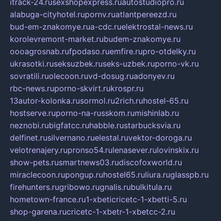
itrack-24.ru
sexshopexpress.ru
autostudiopro.ru
alabuga-cityhotel.ru
pornv.ru
atlantpereezd.ru
bud-em-znakomye.ru
a-cdc.ru
elektrostal-news.ru
korolevremont-market.ru
budem-znakomye.ru
oooagrosnab.ru
fpodaso.ru
emfire.ru
pro-otdelky.ru
ukrasotki.ru
seksuzbek.ru
seks-uzbek.ru
porno-vk.ru
sovratili.ru
olecoon.ru
vd-dosug.ru
adonyev.ru
rbc-news.ru
porno-skvirt.ru
krospr.ru
13autor-kolonka.ru
sormol.ru
2rich.ru
hostel-65.ru
hostserve.ru
porno-na-russkom.ru
mishinlab.ru
neznobi.ru
bigfatcc.ru
habble.ru
starbucksvia.ru
delfinet.ru
silvernano.ru
elestal.ru
vektor-doroga.ru
velotrenajery.ru
pronso54.ru
lenasever.ru
lovinskix.ru
show-pets.ru
smartnews03.ru
discofoxworld.ru
miraclecoon.ru
pongup.ru
hostel65.ru
liura.ru
glasspb.ru
firehunters.ru
gribowo.ru
gnalis.ru
bulkitula.ru
hometown-france.ru
1-xbeticricetc-1-xbetti-5.ru
shop-garena.ru
cricetc-1-xbetr-1-xbetcc-2.ru