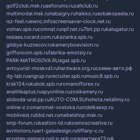
golf2club.msk.ru
aeforums.ru
zallclub.ru
multimodal.msk.ru
habaigry.ru
haikko.ru
sobakopedia.ru
isz-fest.ru
ewnc.info
screensaver-clock.net.ru
volnav.spb.ru
comnat.ru
npf.net.ru
7bit.pp.ru
kalugatur.ru
tesiaes.ru
card.com.ru
kazanka.spb.ru
gildiya-kuznecov.ru
kameryboavision.ru
griffoncom.spb.ru
fabrika-emotsiy.ru
PARK-MATROSOVA.RU
agat.spb.ru
avtoyurist-moskva1.ru
hardware.org.ru
схема-авто.рф
dg-lab.ru
angrup.ru
recruiter.spb.ru
music8.spb.ru
krsk124.ru
kubok.spb.ru
romanofforex.ru
analitikaplus.ru
spyonline.ru
zosikamery.ru
sloboda-ural.pp.ru
AUTO-COM.SU
hohota.net
alimy.ru
online-z.com
aromat-vostoka.ru
otdelkaexp.ru
mobilvest.ru
bbd.net.ru
mebelshop.msk.ru
smp-forum.ru
bastion-td.ru
kosmoscreative.ru
avrmotors.ru
art-galadesign.ru
tiffany-c.ru
ecostep-samara.ru
d-p.spb.ru
галактика73.рф