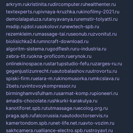
arkrym.ru
kristinita.ru
dircomputer.ru
healthenter.ru
textexperts.ru
pivnaya-kruzhka.ru
kinofilmy-2021.ru
demolalapaluza.ru
tanyavanya.ru
remstir-tolyatti.ru
msdip.ru
jdol.ru
sokolovr.ru
newtech-spb.ru
rezemkleim.ru
massage-tai.ru
seonub.ru
zvonitut.ru
biolisichka24.ru
mncraft-download.ru
algoritm-sistema.ru
godflesh.ru
ru-industria.ru
zebra-tlt.ru
okna-proficom.ru
erynok.ru
onlinekinospace.ru
startupstudio-fefu.ru
zarges-ru.ru
gegenjustizunrecht.ru
autobalashov.ru
utrovortu.ru
spiski-firm.ru
elara-m.ru
kinomusorka.ru
mkcslava.ru
2bets.ru
vintovoykompressor.ru
birminghamvsfulham.ru
sarmat-komp.ru
pioneeri.ru
amadis-chocolate.ru
shkurki-karakulya.ru
kanotiforet.spb.ru
tutmassage.ru
ecolog.org.ru
praga.spb.ru
falcorussia.ru
autodoctorservis.ru
kamertondom.spb.ru
net-life.net.ru
avto-vozim.ru
sakhcamera.ru
alliance-electro.spb.ru
stroyavt.ru