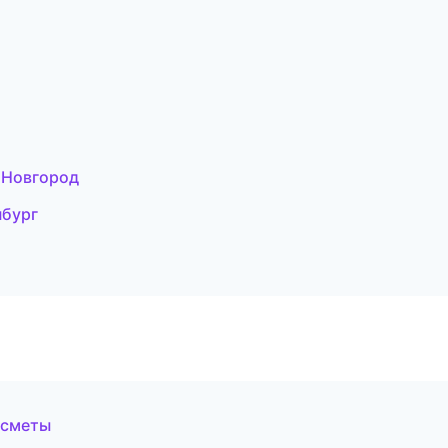
 Новгород
нбург
 сметы