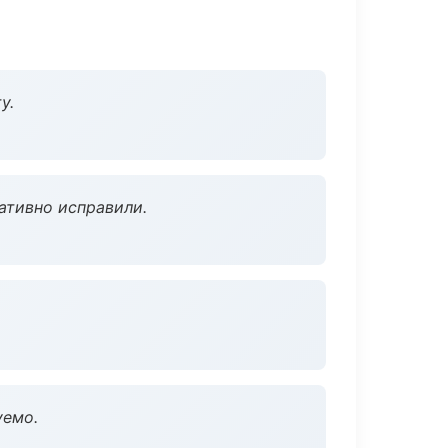
у.
ативно исправили.
уемо.