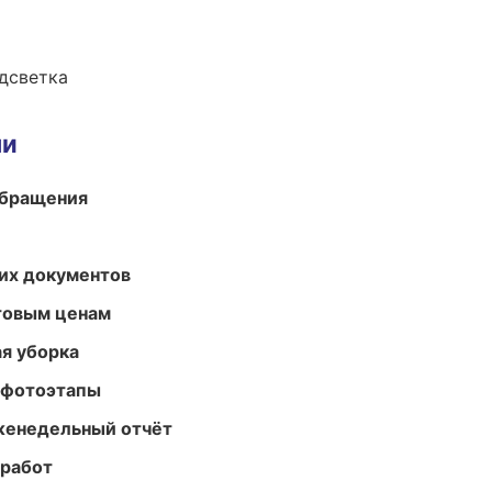
одсветка
ми
обращения
их документов
птовым ценам
ая уборка
 фотоэтапы
женедельный отчёт
 работ