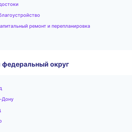
достоки
благоустройство
апитальный ремонт и перепланировка
 федеральный округ
д
а-Дону
д
р